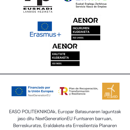
EASO POLITEKNIKOAk, Europar Batasunaren laguntzak
jaso ditu NextGenerationEU Funtsaren barruan,
Berreskuratze, Eraldaketa eta Erresilientzia Planaren