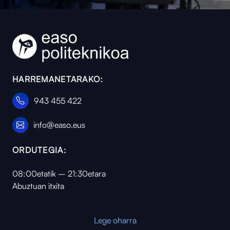
HARREMANETARAKO:
943 455 422
info@easo.eus
ORDUTEGIA:
08:00etatik – 21:30etara
Abuztuan itxita
Lege oharra