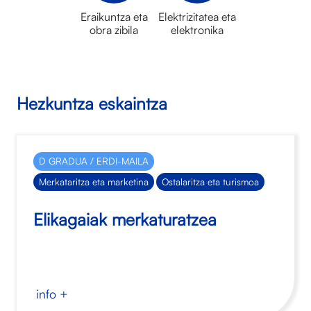
Eraikuntza eta
Elektrizitatea eta
obra zibila
elektronika
Hezkuntza eskaintza
D GRADUA / ERDI-MAILA
Merkataritza eta marketina
Ostalaritza eta turismoa
Elikagaiak merkaturatzea
info +