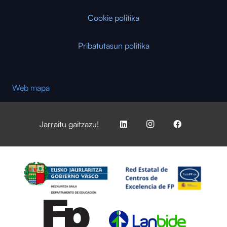
Cookie politika
Pribatutasun politika
Web mapa
Jarraitu gaitzazu!