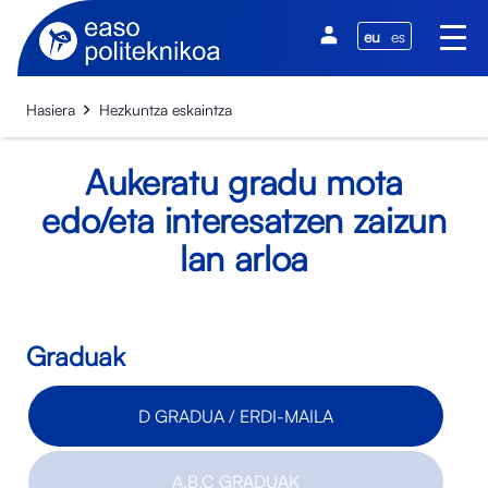
eu
es
Hasiera
Hezkuntza eskaintza
Aukeratu gradu mota
edo/eta interesatzen zaizun
lan arloa
Graduak
D GRADUA / ERDI-MAILA
A,B,C GRADUAK