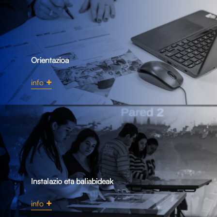
Orientazioa
info
Instalazio eta baliabideak
info