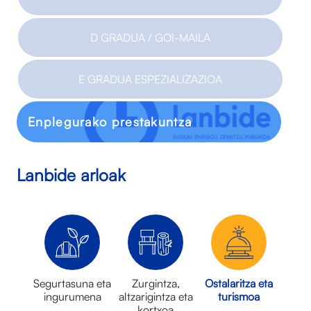
D GRADUA / GOI-MAILA
E GRADUA ESPEZIALIZAZIOA
Enplegurako prestakuntza
Lanbide arloak
Segurtasuna eta
Zurgintza,
Ostalaritza eta
ingurumena
altzarigintza eta
turismoa
kortxoa