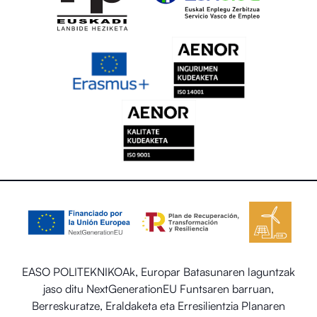
EASO POLITEKNIKOAk, Europar Batasunaren laguntzak
jaso ditu NextGenerationEU Funtsaren barruan,
Berreskuratze, Eraldaketa eta Erresilientzia Planaren