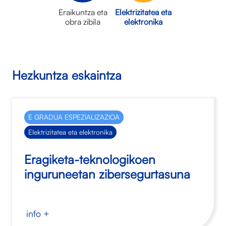
Eraikuntza eta
Elektrizitatea eta
obra zibila
elektronika
Hezkuntza eskaintza
E GRADUA ESPEZIALIZAZIOA
Elektrizitatea eta elektronika
Eragiketa-teknologikoen
inguruneetan zibersegurtasuna
info +