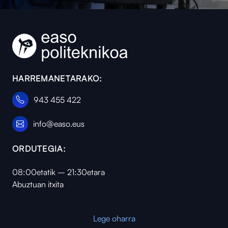
HARREMANETARAKO:
943 455 422
info@easo.eus
ORDUTEGIA:
08:00etatik – 21:30etara
Abuztuan itxita
Lege oharra