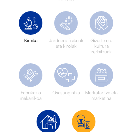
Kimika
Jarduera fisikoak
Gizarte eta
eta kirolak
kultura
zerbitzuak
Fabrikazio
Osasungintza
Merkataritza eta
mekanikoa
marketina