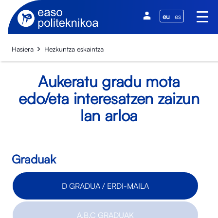
eu
es
Hasiera
Hezkuntza eskaintza
Aukeratu gradu mota
edo/eta interesatzen zaizun
lan arloa
Graduak
D GRADUA / ERDI-MAILA
A,B,C GRADUAK