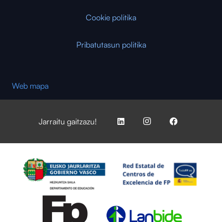
Cookie politika
Pribatutasun politika
Web mapa
Jarraitu gaitzazu!