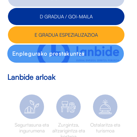
D GRADUA / GOI-MAILA
E GRADUA ESPEZIALIZAZIOA
Enplegurako prestakuntza
Lanbide arloak
Segurtasuna eta
Zurgintza,
Ostalaritza eta
ingurumena
altzarigintza eta
turismoa
kortxoa