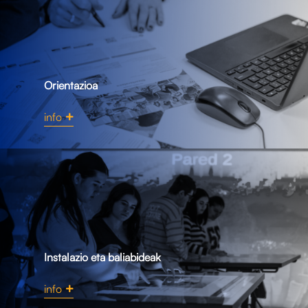
Orientazioa
info
Instalazio eta baliabideak
info