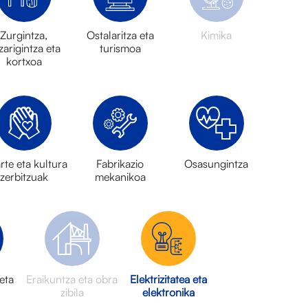
Zurgintza,
Ostalaritza eta
Kimika
tzarigintza eta
turismoa
kortxoa
rte eta kultura
Fabrikazio
Osasungintza
zerbitzuak
mekanikoa
eta
Eraikuntza eta obra
Elektrizitatea eta
zibila
elektronika