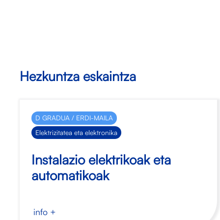
Hezkuntza eskaintza
D GRADUA / ERDI-MAILA
Elektrizitatea eta elektronika
Instalazio elektrikoak eta
automatikoak
info +