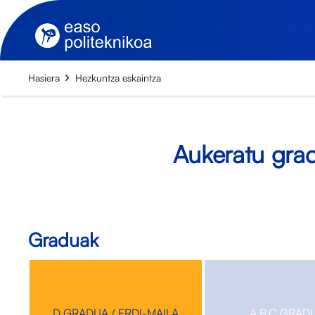
Hasiera
Hezkuntza eskaintza
Aukeratu grad
Graduak
D GRADUA / ERDI-MAILA
A,B,C GRAD