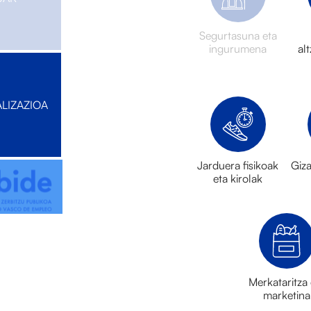
Segurtasuna eta
ingurumena
al
ALIZAZIOA
Jarduera fisikoak
Giza
eta kirolak
Merkataritza 
marketina