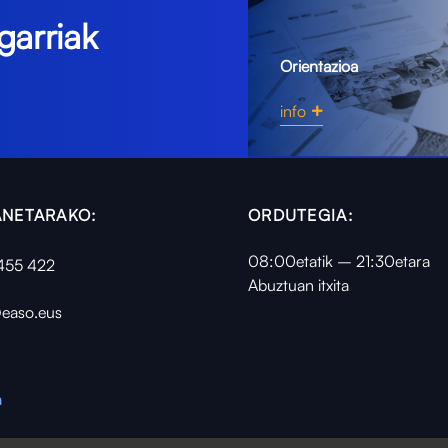
garriak
Orientazioa
info
NETARAKO:
ORDUTEGIA:
08:00etatik – 21:30etara
455 422
Abuztuan itxita
easo.eus
a