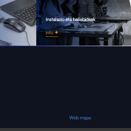
Instalazio eta baliabideak
info
Web mapa