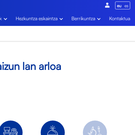
eu
es
k
Hezkuntza eskaintza
Berrikuntza
Kontaktua
izun lan arloa