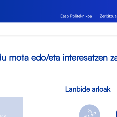
Easo Politeknikoa
Zerbitzua
u mota edo/eta interesatzen za
Lanbide arloak
UAK