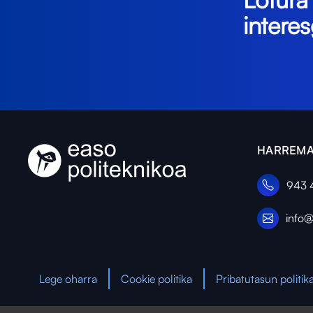
interes
HARREMA
943 
info@
Lege oharra
Cookie politika
Pribatutasun politik