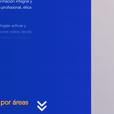
ormación integral y
profesional, ética
ogías activas y
iones reales desde
idades sociales y
proyectos
ra intervenir de
ersonas,
 por áreas