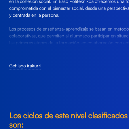
en la cohesión social. En Easo Politeknikoa ofrecemos una f
comprometida con el bienestar social, desde una perspectiva 
y centrada en la persona.
Los procesos de enseñanza-aprendizaje se basan en metodol
colaborativas, que permiten al alumnado participar en situac
las primeras etapas de la formación, en colaboración con ent
educativas del entorno. A través de la formación dual y de 
desarrollados en contextos reales, el alumnado se prepara pa
manera eficaz en momentos significativos de la vida de las p
Gehiago irakurri
promoviendo su autonomía, inclusión y bienestar.
Los ciclos de este nivel clasificados
son: