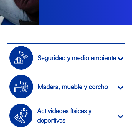
Seguridad y medio ambiente
Madera, mueble y corcho
GRADO D / GRADO SUPERIOR
Seguridad y medio ambiente
Actividades físicas y
Prevención de riesgos
GRADO D / GRADO SUPERIOR
profesionales
deportivas
Madera, mueble y corcho