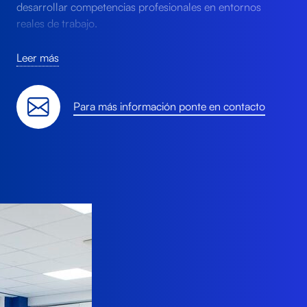
desarrollar competencias profesionales en entornos
reales de trabajo.
Con un diseño modular, la oferta formativa se adapta
Leer más
a las necesidades de los sectores productivos e
incluye además contenidos clave como la
digitalización, la sostenibilidad, el inglés profesional o
Para más información ponte en contacto
el emprendimiento.
La superación del ciclo conduce a la obtención de un
título oficial de Técnico Superior, que permite el
ejercicio profesional, los estudios universitarios o la
participación en cursos de especialización (Nivel E).