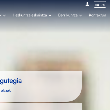
eu
es
k
Hezkuntza eskaintza
Berrikuntza
Kontaktua
egutegia
 aldiak