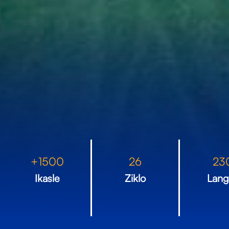
+
1500
26
23
Ikasle
Ziklo
Lang