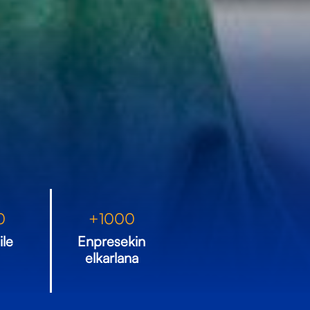
0
+
1000
ile
Enpresekin
elkarlana