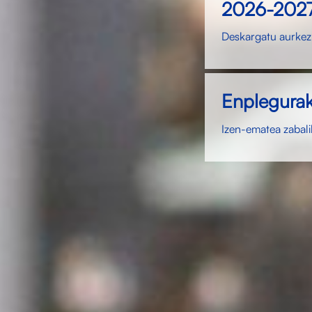
2026-2027 
Deskargatu aurkez
Enplegurak
Izen-ematea zabali