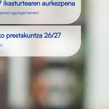
Ikasturtearen aurkezpena
penen egutegia hemen!
o prestakuntza 26/27
k!