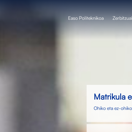
Easo Politeknikoa
Zerbitzua
Matrikula 
Ohiko eta ez-ohiko