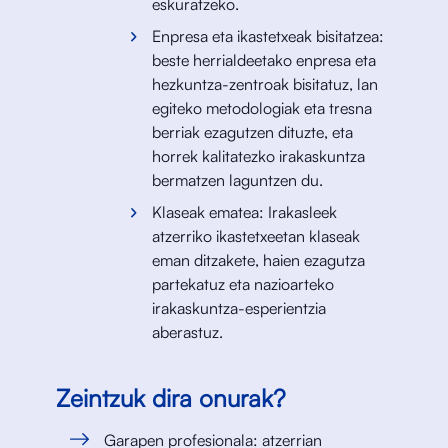
eskuratzeko.
Enpresa eta ikastetxeak bisitatzea:
beste herrialdeetako enpresa eta
hezkuntza-zentroak bisitatuz, lan
egiteko metodologiak eta tresna
berriak ezagutzen dituzte, eta
horrek kalitatezko irakaskuntza
bermatzen laguntzen du.
Klaseak ematea: Irakasleek
atzerriko ikastetxeetan klaseak
eman ditzakete, haien ezagutza
partekatuz eta nazioarteko
irakaskuntza-esperientzia
aberastuz.
Zeintzuk dira onurak?
Garapen profesionala: atzerrian