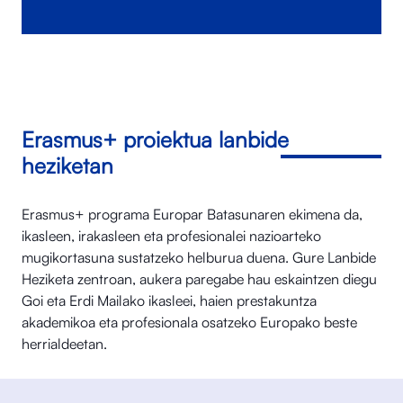
Erasmus+ proiektua lanbide
heziketan
Erasmus+ programa Europar Batasunaren ekimena da,
ikasleen, irakasleen eta profesionalei nazioarteko
mugikortasuna sustatzeko helburua duena. Gure Lanbide
Heziketa zentroan, aukera paregabe hau eskaintzen diegu
Goi eta Erdi Mailako ikasleei, haien prestakuntza
akademikoa eta profesionala osatzeko Europako beste
herrialdeetan.