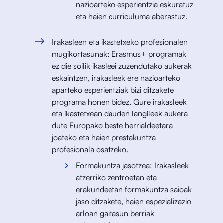
nazioarteko esperientzia eskuratuz
eta haien curriculuma aberastuz.
Irakasleen eta ikastetxeko profesionalen
mugikortasunak: Erasmus+ programak
ez die soilik ikasleei zuzendutako aukerak
eskaintzen, irakasleek ere nazioarteko
aparteko esperientziak bizi ditzakete
programa honen bidez. Gure irakasleek
eta ikastetxean dauden langileek aukera
dute Europako beste herrialdeetara
joateko eta haien prestakuntza
profesionala osatzeko.
Formakuntza jasotzea: Irakasleek
atzerriko zentroetan eta
erakundeetan formakuntza saioak
jaso ditzakete, haien espezializazio
arloan gaitasun berriak