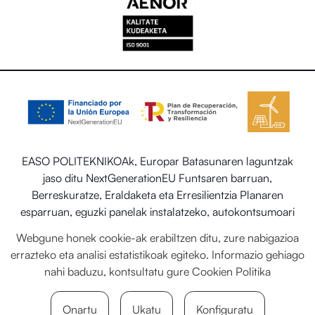
EASO POLITEKNIKOAk, Europar Batasunaren laguntzak
jaso ditu NextGenerationEU Funtsaren barruan,
Berreskuratze, Eraldaketa eta Erresilientzia Planaren
esparruan, eguzki panelak instalatzeko, autokontsumoari
eta biltegiratzeari lotutako programaren barruan energia
Webgune honek cookie-ak erabiltzen ditu, zure nabigazioa
berriztagarriekin, baita ere Trantsizio Ekologikorako eta
errazteko eta analisi estatistikoak egiteko. Informazio gehiago
Erronka Demografikorako Ministerioaren egoitza-
nahi baduzu, kontsultatu gure
Cookien Politika
sektorearen sistema termiko berriztagarriak ezartzea.
Onartu
Ukatu
Konfiguratu