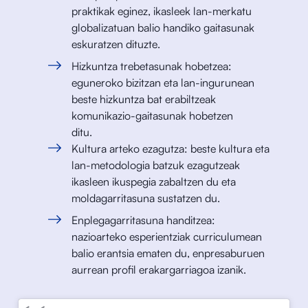
praktikak eginez, ikasleek lan-merkatu
globalizatuan balio handiko gaitasunak
eskuratzen dituzte.
Hizkuntza trebetasunak hobetzea:
eguneroko bizitzan eta lan-ingurunean
beste hizkuntza bat erabiltzeak
komunikazio-gaitasunak hobetzen
ditu.
Kultura arteko ezagutza: beste kultura eta
lan-metodologia batzuk ezagutzeak
ikasleen ikuspegia zabaltzen du eta
moldagarritasuna sustatzen du.
Enplegagarritasuna handitzea:
nazioarteko esperientziak curriculumean
balio erantsia ematen du, enpresaburuen
aurrean profil erakargarriagoa izanik.