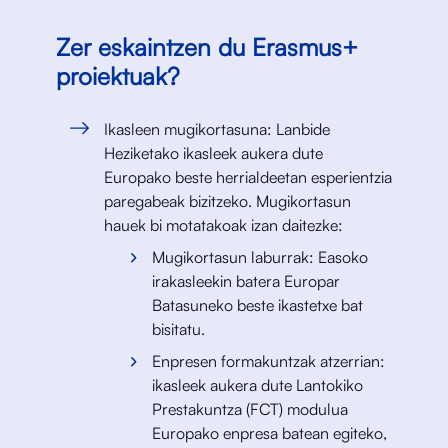
Zer eskaintzen du Erasmus+
proiektuak?
Ikasleen mugikortasuna: Lanbide
Heziketako ikasleek aukera dute
Europako beste herrialdeetan esperientzia
paregabeak bizitzeko. Mugikortasun
hauek bi motatakoak izan daitezke:
Mugikortasun laburrak: Easoko
irakasleekin batera Europar
Batasuneko beste ikastetxe bat
bisitatu.
Enpresen formakuntzak atzerrian:
ikasleek aukera dute Lantokiko
Prestakuntza (FCT) modulua
Europako enpresa batean egiteko,