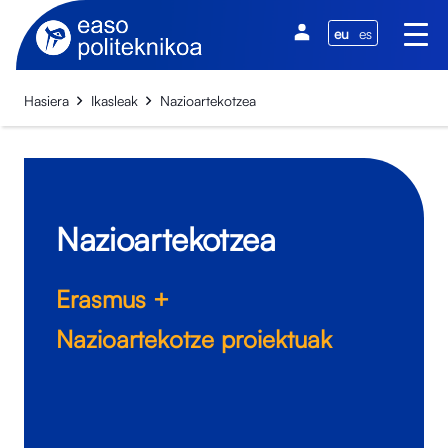
eu
es
Hasiera
Ikasleak
Nazioartekotzea
Nazioartekotzea
Erasmus +
Nazioartekotze proiektuak