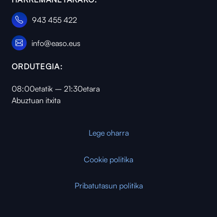
943 455 422
info@easo.eus
ORDUTEGIA:
08:00etatik – 21:30etara
Abuztuan itxita
Lege oharra
Cookie politika
Pribatutasun politika