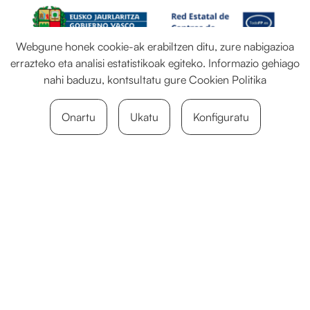
Webgune honek cookie-ak erabiltzen ditu, zure nabigazioa
errazteko eta analisi estatistikoak egiteko. Informazio gehiago
nahi baduzu, kontsultatu gure
Cookien Politika
Onartu
Ukatu
Konfiguratu