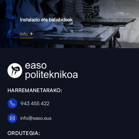
Instalazio eta baliabideak
info
HARREMANETARAKO:
943 455 422
info@easo.eus
ORDUTEGIA: