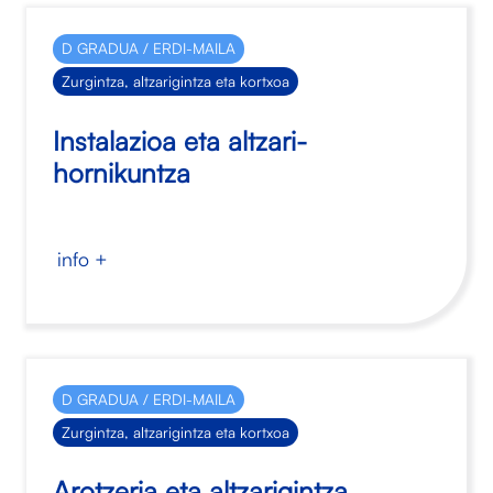
D GRADUA / ERDI-MAILA
Zurgintza, altzarigintza eta kortxoa
Instalazioa eta altzari-
hornikuntza
info +
D GRADUA / ERDI-MAILA
Zurgintza, altzarigintza eta kortxoa
Arotzeria eta altzarigintza