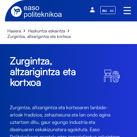
eu
es
Hasiera
Hezkuntza eskaintza
Zurgintza, altzarigintza eta kortxoa
Zurgintza,
altzarigintza eta
kortxoa
Zurgintza, altzarigintza eta kortxoaren lanbide-
arloak tradizioa, zehaztasuna eta lan ondo egina
uztartzen ditu, gaur egungo industria eta
diseinuaren eskakizunetara egokituta. Easo
Politeknikoan prestakuntza espezializatua eskaintzen