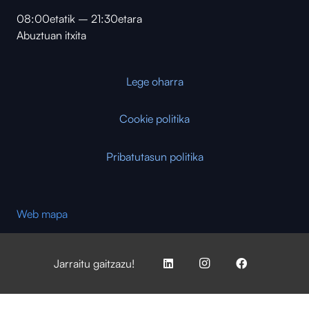
08:00etatik – 21:30etara
Abuztuan itxita
Lege oharra
Cookie politika
Pribatutasun politika
Web mapa
Jarraitu gaitzazu!