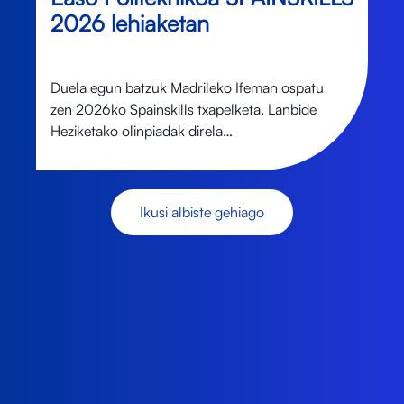
2026 lehiaketan
Duela egun batzuk Madrileko Ifeman ospatu
zen 2026ko Spainskills txapelketa. Lanbide
Heziketako olinpiadak direla…
Ikusi albiste gehiago