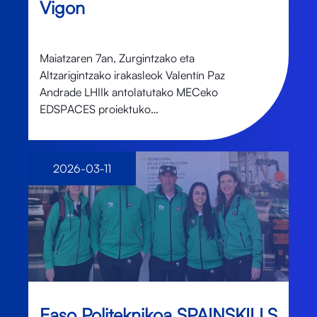
Vigon
Maiatzaren 7an, Zurgintzako eta
Altzarigintzako irakasleok Valentín Paz
Andrade LHIIk antolatutako MECeko
EDSPACES proiektuko…
2026-03-11
Easo Politeknikoa SPAINSKILLS