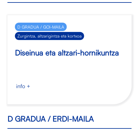
D GRADUA / GOI-MAILA
Zurgintza, altzarigintza eta kortxoa
Diseinua eta altzari-hornikuntza
info +
D GRADUA / ERDI-MAILA