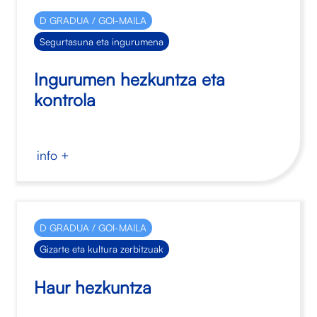
D GRADUA / GOI-MAILA
Segurtasuna eta ingurumena
Ingurumen hezkuntza eta
kontrola
info +
D GRADUA / GOI-MAILA
Gizarte eta kultura zerbitzuak
Haur hezkuntza