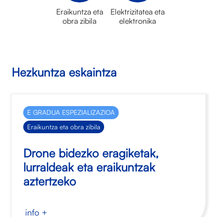
Eraikuntza eta
Elektrizitatea eta
obra zibila
elektronika
Hezkuntza eskaintza
E GRADUA ESPEZIALIZAZIOA
Eraikuntza eta obra zibila
Drone bidezko eragiketak,
lurraldeak eta eraikuntzak
aztertzeko
info +