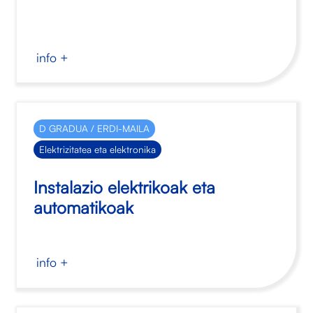
info +
D GRADUA / ERDI-MAILA
Elektrizitatea eta elektronika
Instalazio elektrikoak eta
automatikoak
info +