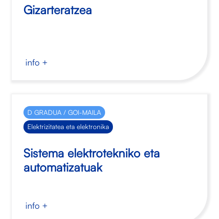
Gizarteratzea
info +
D GRADUA / GOI-MAILA
Elektrizitatea eta elektronika
Sistema elektrotekniko eta
automatizatuak
info +