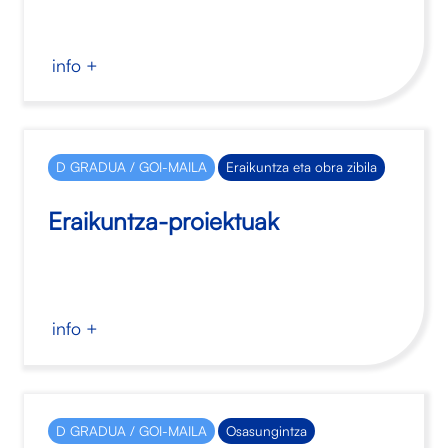
info +
D GRADUA / GOI-MAILA
Eraikuntza eta obra zibila
Eraikuntza-proiektuak
info +
D GRADUA / GOI-MAILA
Osasungintza