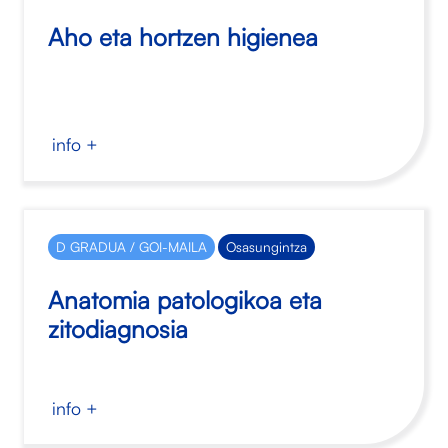
Aho eta hortzen higienea
info +
D GRADUA / GOI-MAILA
Osasungintza
Anatomia patologikoa eta
zitodiagnosia
info +