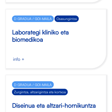
D GRADUA / GOI-MAILA
Osasungintza
Laborategi kliniko eta
biomedikoa
info +
D GRADUA / GOI-MAILA
Zurgintza, altzarigintza eta kortxoa
Diseinua eta altzari-hornikuntza