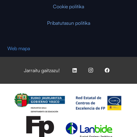
Cookie politika
Pribatutasun politika
Web mapa
Jarraitu gaitzazu!