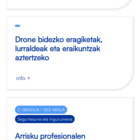
Drone bidezko eragiketak,
lurraldeak eta eraikuntzak
aztertzeko
info +
D GRADUA / GOI-MAILA
Segurtasuna eta ingurumena
Arrisku profesionalen