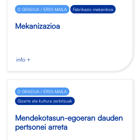
D GRADUA / ERDI-MAILA
Fabrikazio mekanikoa
Mekanizazioa
info +
D GRADUA / ERDI-MAILA
Gizarte eta kultura zerbitzuak
Mendekotasun-egoeran dauden
pertsonei arreta