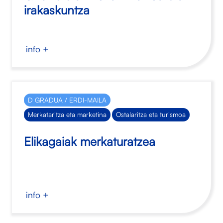
irakaskuntza
info +
D GRADUA / ERDI-MAILA
Merkataritza eta marketina
Ostalaritza eta turismoa
Elikagaiak merkaturatzea
info +