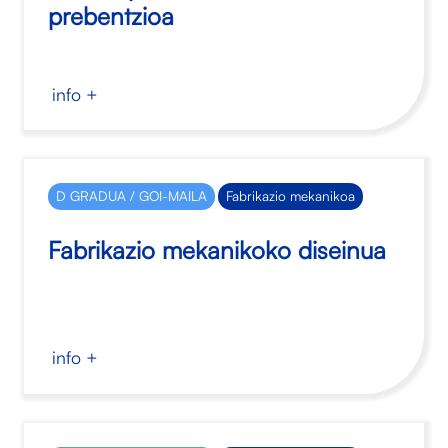
prebentzioa
info +
D GRADUA / GOI-MAILA
Fabrikazio mekanikoa
Fabrikazio mekanikoko diseinua
info +