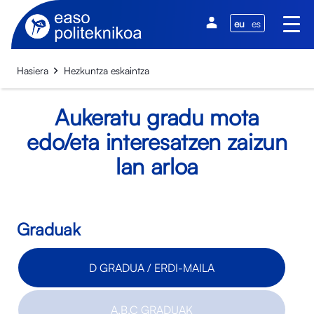
eu
es
Hasiera
Hezkuntza eskaintza
Aukeratu gradu mota
edo/eta interesatzen zaizun
lan arloa
Graduak
D GRADUA / ERDI-MAILA
A,B,C GRADUAK