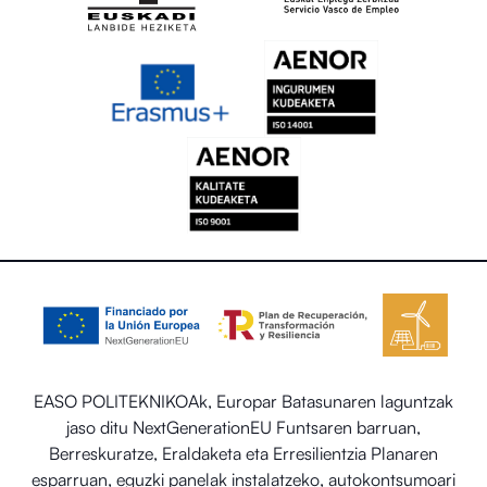
EASO POLITEKNIKOAk, Europar Batasunaren laguntzak
jaso ditu NextGenerationEU Funtsaren barruan,
Berreskuratze, Eraldaketa eta Erresilientzia Planaren
esparruan, eguzki panelak instalatzeko, autokontsumoari