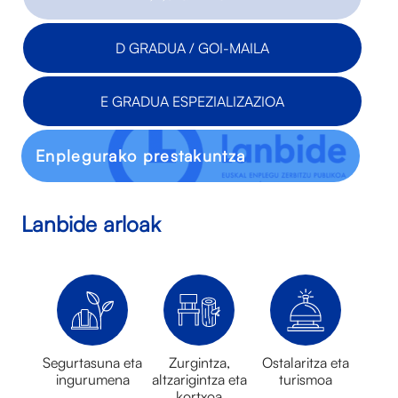
D GRADUA / GOI-MAILA
E GRADUA ESPEZIALIZAZIOA
Enplegurako prestakuntza
Lanbide arloak
Segurtasuna eta
Zurgintza,
Ostalaritza eta
ingurumena
altzarigintza eta
turismoa
kortxoa