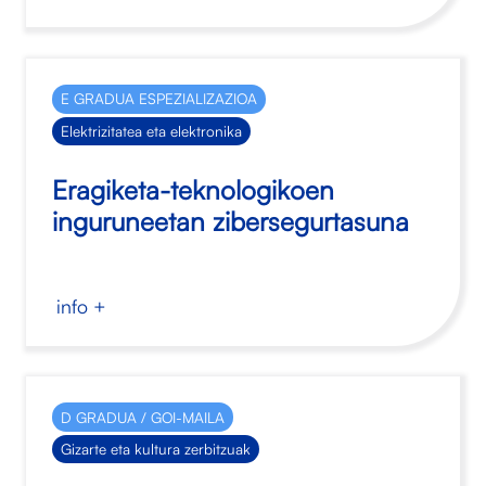
E GRADUA ESPEZIALIZAZIOA
Elektrizitatea eta elektronika
Eragiketa-teknologikoen
inguruneetan zibersegurtasuna
info +
D GRADUA / GOI-MAILA
Gizarte eta kultura zerbitzuak