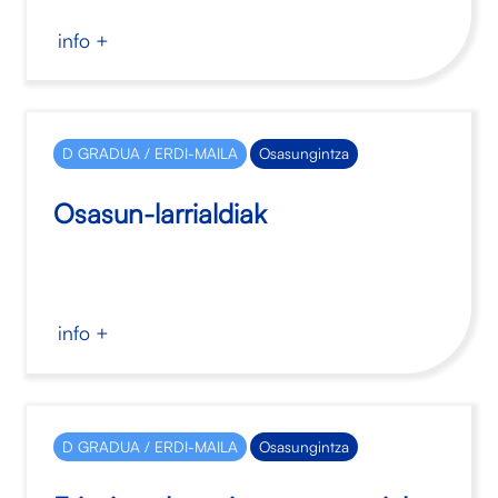
info +
D GRADUA / ERDI-MAILA
Osasungintza
Osasun-larrialdiak
info +
D GRADUA / ERDI-MAILA
Osasungintza