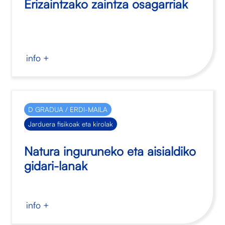
Erizaintzako zaintza osagarriak
info +
D GRADUA / ERDI-MAILA
Jarduera fisikoak eta kirolak
Natura inguruneko eta aisialdiko
gidari-lanak
info +