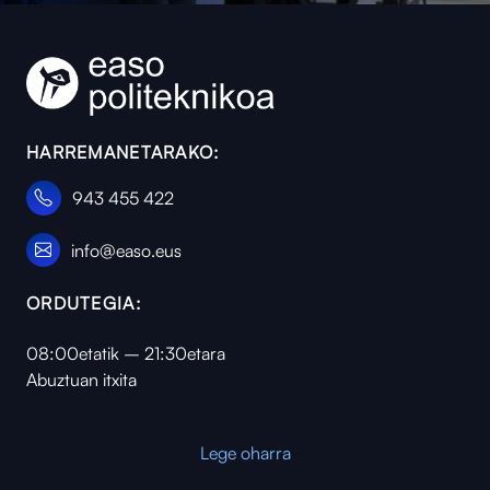
HARREMANETARAKO:
943 455 422
info@easo.eus
ORDUTEGIA:
08:00etatik – 21:30etara
Abuztuan itxita
Lege oharra