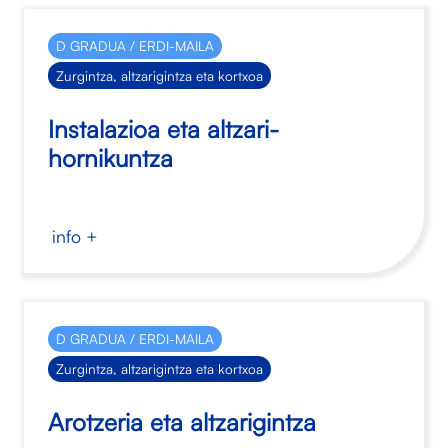
D GRADUA / ERDI-MAILA
Zurgintza, altzarigintza eta kortxoa
Instalazioa eta altzari-
hornikuntza
info +
D GRADUA / ERDI-MAILA
Zurgintza, altzarigintza eta kortxoa
Arotzeria eta altzarigintza