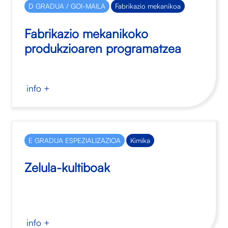
D GRADUA / GOI-MAILA
Fabrikazio mekanikoa
Fabrikazio mekanikoko
produkzioaren programatzea
info +
E GRADUA ESPEZIALIZAZIOA
Kimika
Zelula-kultiboak
info +