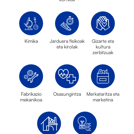
Kimika
Jarduera fisikoak
Gizarte eta
eta kirolak
kultura
zerbitzuak
Fabrikazio
Osasungintza
Merkataritza eta
mekanikoa
marketina