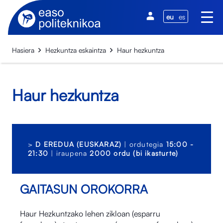
eu
es
Hasiera
Hezkuntza eskaintza
Haur hezkuntza
Haur hezkuntza
>
D EREDUA (EUSKARAZ)
| ordutegia
15:00 -
21:30
| iraupena
2000 ordu (bi ikasturte)
GAITASUN OROKORRA
Haur Hezkuntzako lehen zikloan (esparru