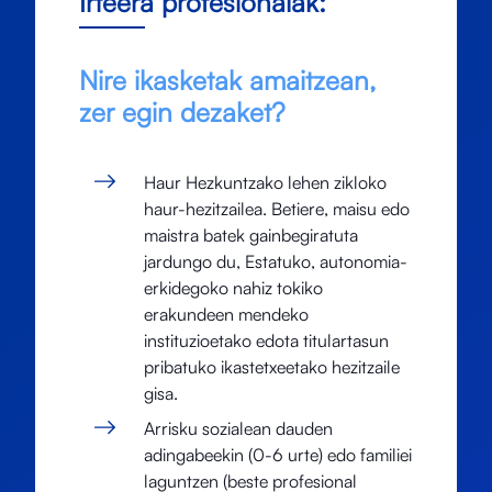
Irteera profesionalak:
Nire ikasketak amaitzean,
zer egin dezaket?
Haur Hezkuntzako lehen zikloko
haur-hezitzailea. Betiere, maisu edo
maistra batek gainbegiratuta
jardungo du, Estatuko, autonomia-
erkidegoko nahiz tokiko
erakundeen mendeko
instituzioetako edota titulartasun
pribatuko ikastetxeetako hezitzaile
gisa.
Arrisku sozialean dauden
adingabeekin (0-6 urte) edo familiei
laguntzen (beste profesional