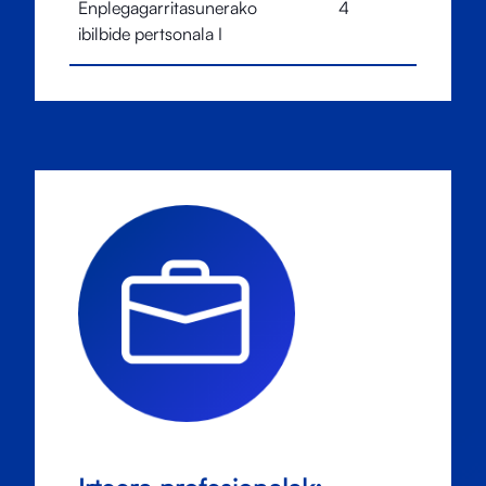
Enplegagarritasunerako
4
ibilbide pertsonala I