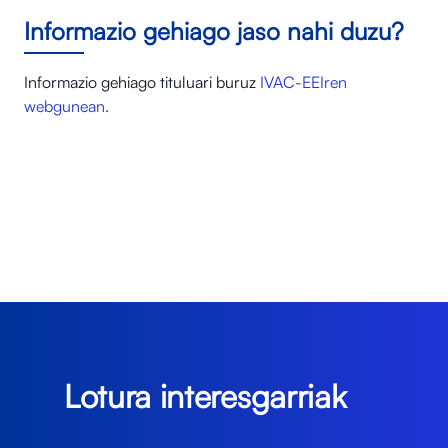
Informazio gehiago jaso nahi duzu?
Informazio gehiago tituluari buruz
IVAC-EEIren
webgunean.
Lotura interesgarriak