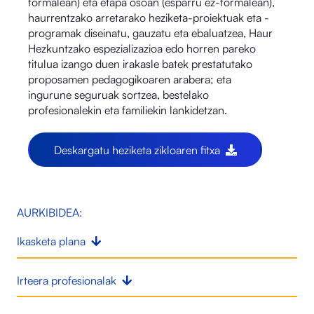
formalean) eta etapa osoan (esparru ez-formalean),
haurrentzako arretarako heziketa-proiektuak eta -
programak diseinatu, gauzatu eta ebaluatzea, Haur
Hezkuntzako espezializazioa edo horren pareko
titulua izango duen irakasle batek prestatutako
proposamen pedagogikoaren arabera; eta
ingurune seguruak sortzea, bestelako
profesionalekin eta familiekin lankidetzan.
Deskargatu heziketa zikloaren fitxa
AURKIBIDEA:
Ikasketa plana
Irteera profesionalak