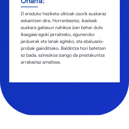
Oharra:
D ereduko heziketa-zikloak osorik euskaraz
eskaintzen dira. Horrenbestez, ikasleek
euskara gaitasun nahikoa izan behar dute
ikasgaiei egoki jarraitzeko, eguneroko
jarduerak eta lanak egiteko, eta ebaluazio-
probak gainditzeko. Baldintza hori betetzen
ez bada, ezinezkoa izango da prestakuntza
arrakastaz amaitzea.