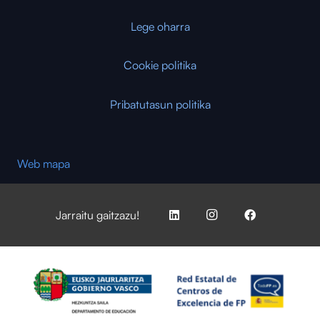
Lege oharra
Cookie politika
Pribatutasun politika
Web mapa
Jarraitu gaitzazu!