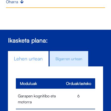
Oharra
Ikasketa plana:
Lehen urtean
Bigarren urtean
Moduluak
Orduak/asteko
Garapen kognitibo eta
6
motorra