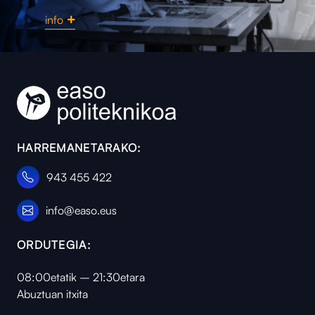
info
HARREMANETARAKO:
943 455 422
info@easo.eus
ORDUTEGIA:
08:00etatik – 21:30etara
Abuztuan itxita