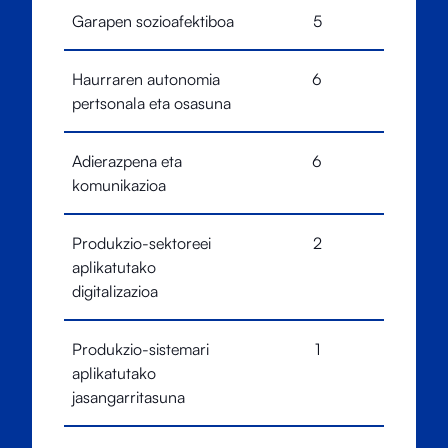
Garapen sozioafektiboa
5
Haurraren autonomia
6
pertsonala eta osasuna
Adierazpena eta
6
komunikazioa
Produkzio-sektoreei
2
aplikatutako
digitalizazioa
Produkzio-sistemari
1
aplikatutako
jasangarritasuna