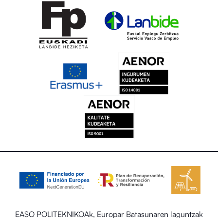
EASO POLITEKNIKOAk, Europar Batasunaren laguntzak