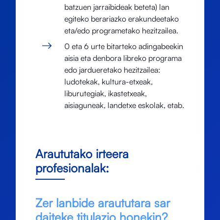
batzuen jarraibideak beteta) lan
egiteko berariazko erakundeetako
eta/edo programetako hezitzailea.
0 eta 6 urte bitarteko adingabeekin
aisia eta denbora libreko programa
edo jardueretako hezitzailea:
ludotekak, kultura-etxeak,
liburutegiak, ikastetxeak,
aisiaguneak, landetxe eskolak, etab.
Araututako irteera
profesionalak:
Zer lanbide araututara sar
daiteke titulazio honekin?