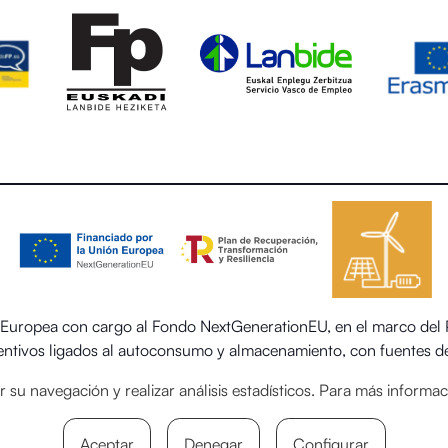
uropea con cargo al Fondo NextGenerationEU, en el marco del Pl
centivos ligados al autoconsumo y almacenamiento, con fuentes de
 el sector residencial del Ministerio para la Transición Ecológica
itar su navegación y realizar análisis estadísticos. Para más inform
Aceptar
Denegar
Configurar