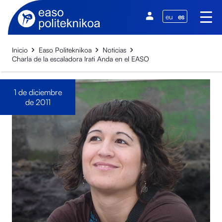
eu
es
Inicio
Easo Politeknikoa
Noticias
Charla de la escaladora Irati Anda en el EASO
1 de diciembre
de 2011