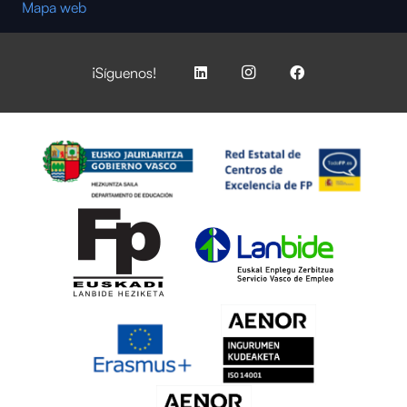
Mapa web
¡Síguenos!