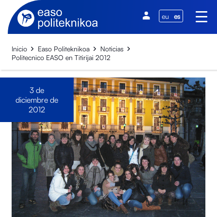
eu
es
Inicio
Easo Politeknikoa
Noticias
Politecnico EASO en Titirijai 2012
3 de
diciembre de
2012