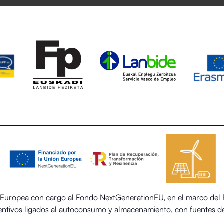
uropea con cargo al Fondo NextGenerationEU, en el marco del Pl
centivos ligados al autoconsumo y almacenamiento, con fuentes de
 el sector residencial del Ministerio para la Transición Ecológica