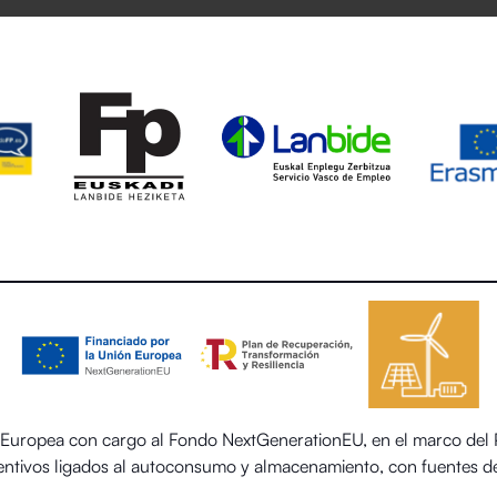
uropea con cargo al Fondo NextGenerationEU, en el marco del Pl
centivos ligados al autoconsumo y almacenamiento, con fuentes de
 el sector residencial del Ministerio para la Transición Ecológica