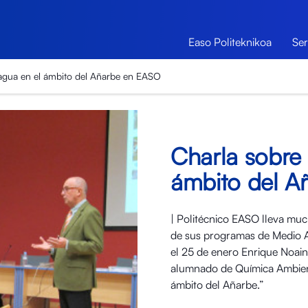
Easo Politeknikoa
Ser
 agua en el ámbito del Añarbe en EASO
Charla sobre 
ámbito del A
| Politécnico EASO lleva muc
de sus programas de Medio Am
el 25 de enero Enrique Noain
alumnado de Química Ambienta
ámbito del Añarbe.”