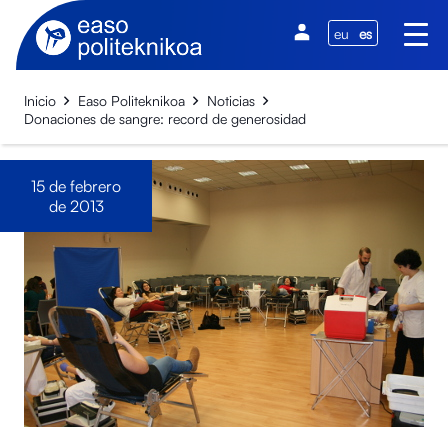
eu
es
Inicio
Easo Politeknikoa
Noticias
Donaciones de sangre: record de generosidad
15 de febrero
de 2013