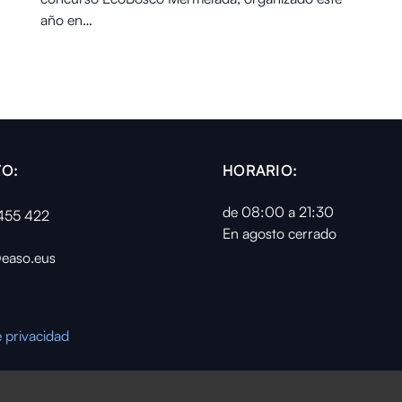
año en…
O:
HORARIO:
de 08:00 a 21:30
455 422
En agosto cerrado
easo.eus
e privacidad