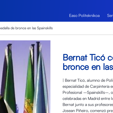
Easo Politeknikoa
Ser
edalla de bronce en las Spainskills
Bernat Ticó c
bronce en las
| Bernat Ticó, alumno de Pol
especialidad de Carpintería 
Profesional –Spainskills–, o
celebradas en Madrid entre lo
Bernat junto a sus profesor
Josean Piñeiro, comenzó prep