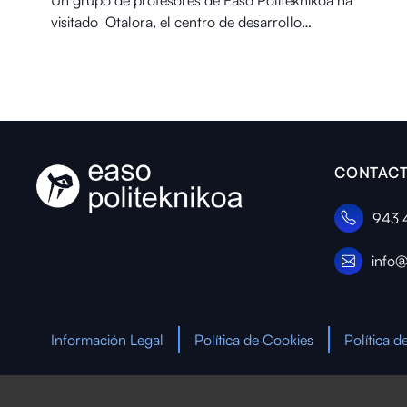
Un grupo de profesores de Easo Politeknikoa ha
visitado Otalora⁠, el centro de desarrollo…
CONTACT
943 
info@
Información Legal
Política de Cookies
Política d