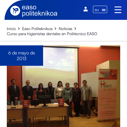
eu
es
Inicio
Easo Politeknikoa
Noticias
Curso para higienistas dentales en Politécnico EASO
6 de mayo de
2013