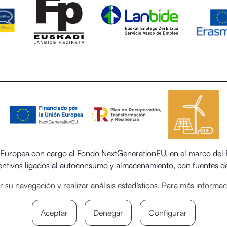
uropea con cargo al Fondo NextGenerationEU, en el marco del Pl
centivos ligados al autoconsumo y almacenamiento, con fuentes de
 el sector residencial del Ministerio para la Transición Ecológica
itar su navegación y realizar análisis estadísticos. Para más inform
Aceptar
Denegar
Configurar