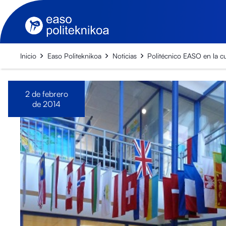
Inicio
Easo Politeknikoa
Noticias
Politécnico EASO en la 
2 de febrero
de 2014