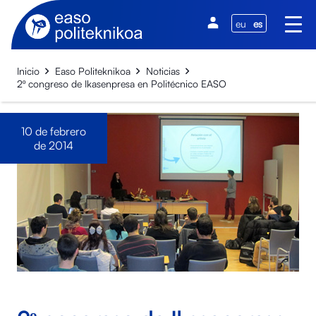
eu
es
Inicio
Easo Politeknikoa
Noticias
2º congreso de Ikasenpresa en Politécnico EASO
10 de febrero
de 2014