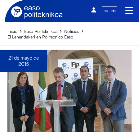
eu
es
Inicio
Easo Politeknikoa
Noticias
El Lehendakari en Politécnico Easo
21 de mayo de
2015