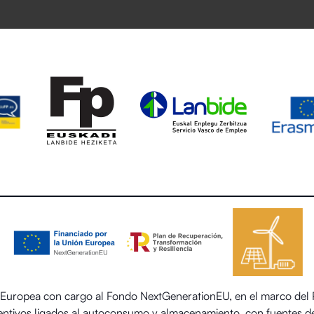
uropea con cargo al Fondo NextGenerationEU, en el marco del Pl
centivos ligados al autoconsumo y almacenamiento, con fuentes de