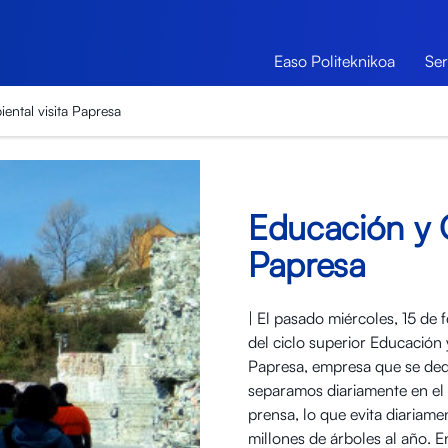
Easo Politeknikoa
Ser
ental visita Papresa
Educación y C
Papresa
| El pasado miércoles, 15 de
del ciclo superior Educación
Papresa, empresa que se dedic
separamos diariamente en el
prensa, lo que evita diariame
millones de árboles al año. E