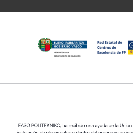
EASO POLITEKNIKO, ha recibido una ayuda de la Unión E
instalación de placas solares dentro del programa de in