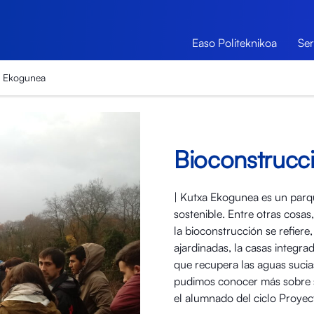
Easo Politeknikoa
Ser
a Ekogunea
Bioconstrucc
| Kutxa Ekogunea es un parqu
sostenible. Entre otras cosas
la bioconstrucción se refiere,
ajardinadas, la casas integra
que recupera las aguas sucia
pudimos conocer más sobre su
el alumnado del ciclo Proyect