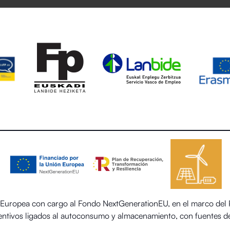
uropea con cargo al Fondo NextGenerationEU, en el marco del Pl
centivos ligados al autoconsumo y almacenamiento, con fuentes de
 el sector residencial del Ministerio para la Transición Ecológica