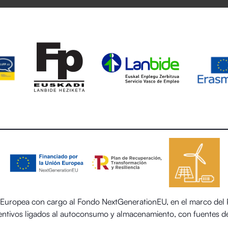
uropea con cargo al Fondo NextGenerationEU, en el marco del Pl
centivos ligados al autoconsumo y almacenamiento, con fuentes de
 el sector residencial del Ministerio para la Transición Ecológica