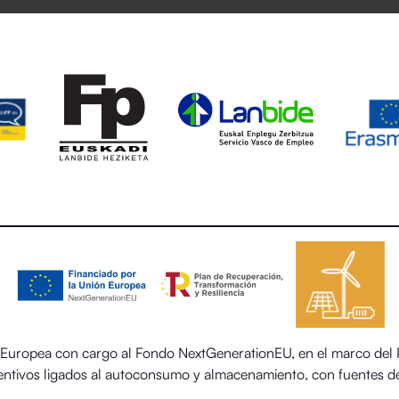
uropea con cargo al Fondo NextGenerationEU, en el marco del Pl
centivos ligados al autoconsumo y almacenamiento, con fuentes de
 el sector residencial del Ministerio para la Transición Ecológica