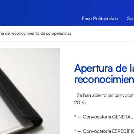
Easo Politeknikoa
Ser
ria de reconocimiento de competencias
Apertura de l
reconocimien
| Se han abierto las convoca
2019:
* – Convocatoria GENERAL
* – Convocatoria ESPECÍFI