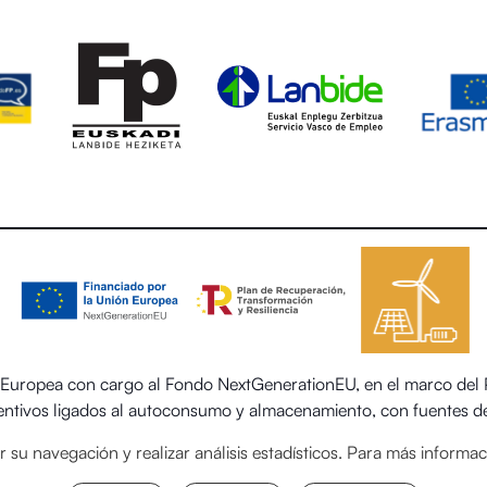
uropea con cargo al Fondo NextGenerationEU, en el marco del Pl
centivos ligados al autoconsumo y almacenamiento, con fuentes de
 el sector residencial del Ministerio para la Transición Ecológica
itar su navegación y realizar análisis estadísticos. Para más inform