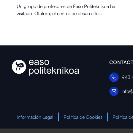
Un grupo de profesores de Easo Politeknikoa ha
visitado Otalora⁠, el centro de desarrollo…
CONTACT
943 
info@
Información Legal
Política de Cookies
Política d