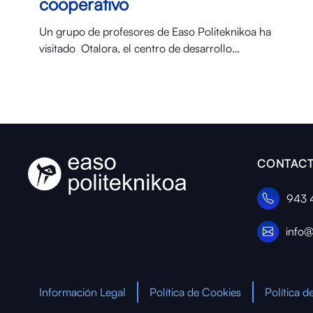
cooperativo
Un grupo de profesores de Easo Politeknikoa ha
visitado Otalora⁠, el centro de desarrollo…
CONTACT
943 
info@
Información Legal
Política de Cookies
Política d