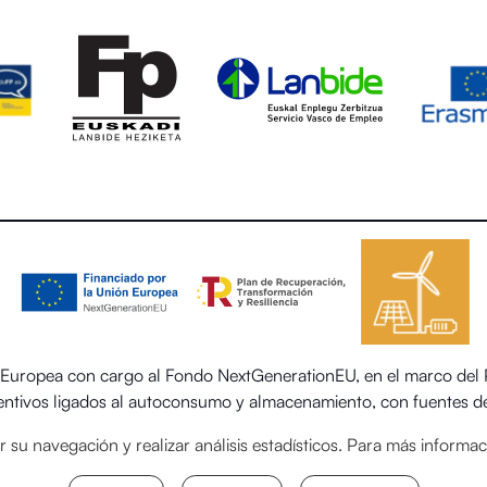
uropea con cargo al Fondo NextGenerationEU, en el marco del Pl
centivos ligados al autoconsumo y almacenamiento, con fuentes de
 el sector residencial del Ministerio para la Transición Ecológica
itar su navegación y realizar análisis estadísticos. Para más inform