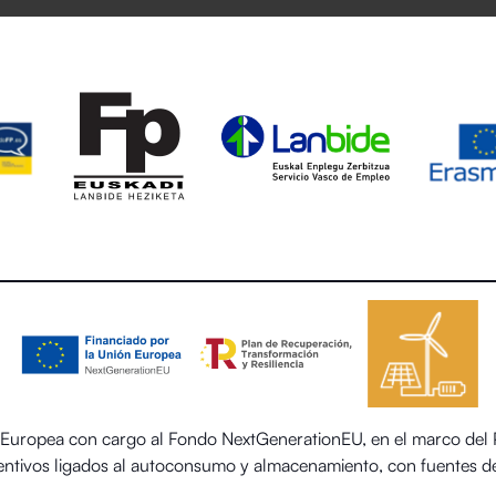
uropea con cargo al Fondo NextGenerationEU, en el marco del Pl
centivos ligados al autoconsumo y almacenamiento, con fuentes de
 el sector residencial del Ministerio para la Transición Ecológica