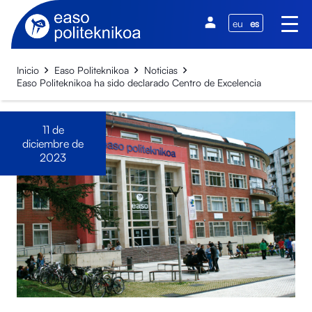
eu
es
Inicio
Easo Politeknikoa
Noticias
Easo Politeknikoa ha sido declarado Centro de Excelencia
11 de
diciembre de
2023