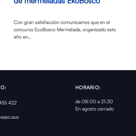
de mermeladas EkoBosco
Con gran satisfacción comunicamos que en el
concurso EcoBosco Mermelada, organizado este
año en…
O:
HORARIO:
de 08:00 a 21:30
455 422
En agosto cerrado
easo.eus