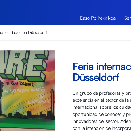
Easo Politeknikoa
Ser
 los cuidados en Düsseldorf
Feria interna
Düsseldorf
Un grupo de profesoras y pro
excelencia en el sector de la 
internacional sobre los cuid
oportunidad de conocer y pro
innovadores del sector. Ade
con la intención de incorpora