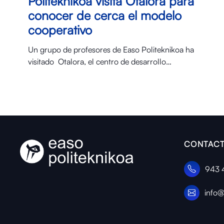
Politeknikoa visita Otalora para
conocer de cerca el modelo
cooperativo
Un grupo de profesores de Easo Politeknikoa ha
visitado Otalora⁠, el centro de desarrollo…
CONTACT
943 
info@