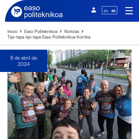
eu
es
Inicio
Easo Politeknikoa
Noticias
Tipi-tapa tipi-tapa Easo Politeknikoa Korrika
8 de abril de
2024