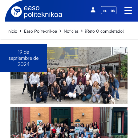
eu
es
Inicio
Easo Politeknikoa
Noticias
¡Reto 0 completado!
19 de
septiembre de
2024