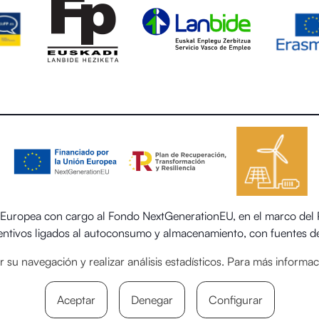
uropea con cargo al Fondo NextGenerationEU, en el marco del Pl
centivos ligados al autoconsumo y almacenamiento, con fuentes de
 el sector residencial del Ministerio para la Transición Ecológica
itar su navegación y realizar análisis estadísticos. Para más inform
Aceptar
Denegar
Configurar