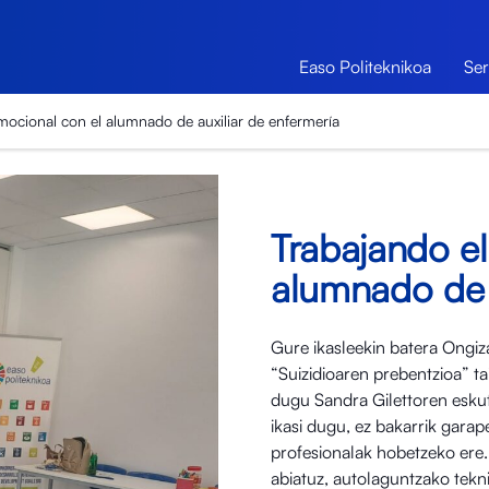
Easo Politeknikoa
Ser
emocional con el alumnado de auxiliar de enfermería
Trabajando el
alumnado de a
Gure ikasleekin batera Ongiz
“Suizidioaren prebentzioa” ta
dugu Sandra Gilettoren eskut
ikasi dugu, ez bakarrik gara
profesionalak hobetzeko ere. 
abiatuz, autolaguntzako tekn