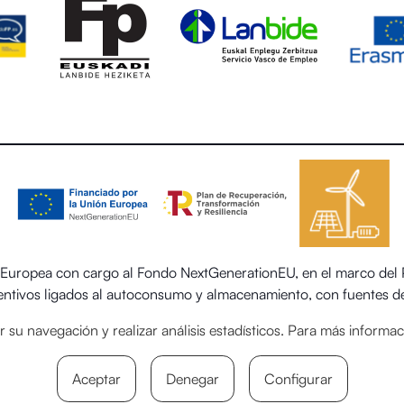
uropea con cargo al Fondo NextGenerationEU, en el marco del Pl
centivos ligados al autoconsumo y almacenamiento, con fuentes de
 el sector residencial del Ministerio para la Transición Ecológica
itar su navegación y realizar análisis estadísticos. Para más inform
Aceptar
Denegar
Configurar