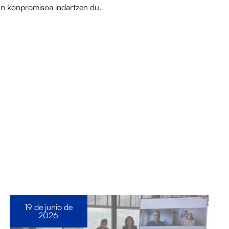
un konpromisoa indartzen du.
19 de junio de
2026