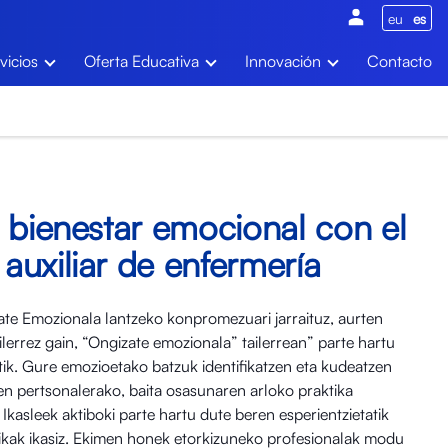
eu
es
vicios
Oferta Educativa
Innovación
Contacto
 bienestar emocional con el
uxiliar de enfermería
ate Emozionala lantzeko konpromezuari jarraituz, aurten
ilerrez gain, “Ongizate emozionala” tailerrean” parte hartu
ik. Gure emozioetako batzuk identifikatzen eta kudeatzen
pen pertsonalerako, baita osasunaren arloko praktika
Ikasleek aktiboki parte hartu dute beren esperientzietatik
ikak ikasiz. Ekimen honek etorkizuneko profesionalak modu