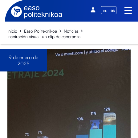
eu
es
Inicio
Easo Politeknikoa
Noticias
Inspiración visual: un clip de esperanza
9 de enero de
2025