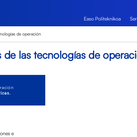
Easo Politeknikoa
Ser
cnologías de operación
 de las tecnologías de operac
ración
icas.
iones e