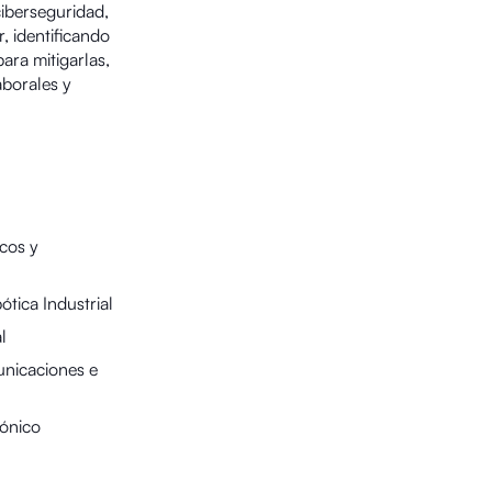
ciberseguridad,
, identificando
ara mitigarlas,
aborales y
icos y
tica Industrial
l
unicaciones e
rónico