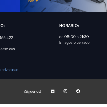
info
O:
HORARIO:
de 08:00 a 21:30
455 422
En agosto cerrado
easo.eus
e privacidad
¡Síguenos!