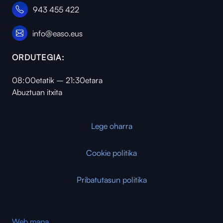
943 455 422
info@easo.eus
ORDUTEGIA:
08:00etatik – 21:30etara
Abuztuan itxita
Lege oharra
Cookie politika
Pribatutasun politika
Web mapa