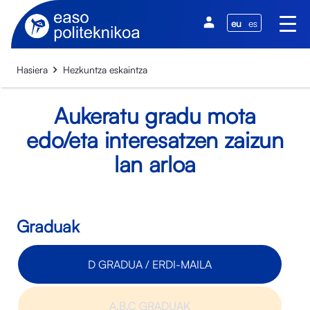
eu
es
Hasiera
Hezkuntza eskaintza
Aukeratu gradu mota
edo/eta interesatzen zaizun
lan arloa
Graduak
D GRADUA / ERDI-MAILA
A,B,C GRADUAK