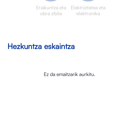
Eraikuntza eta
Elektrizitatea eta
obra zibila
elektronika
Hezkuntza eskaintza
Ez da emaitzarik aurkitu.