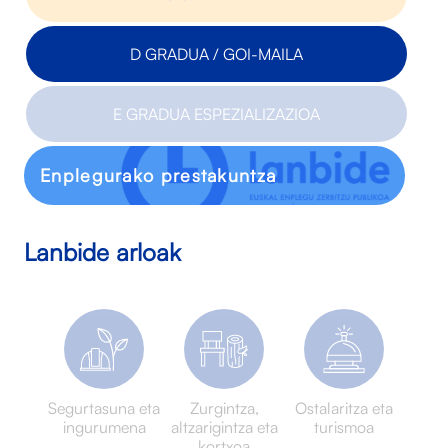
D GRADUA / GOI-MAILA
E GRADUA ESPEZIALIZAZIOA
Enplegurako prestakuntza
Lanbide arloak
Segurtasuna eta
Zurgintza,
Ostalaritza eta
ingurumena
altzarigintza eta
turismoa
kortxoa