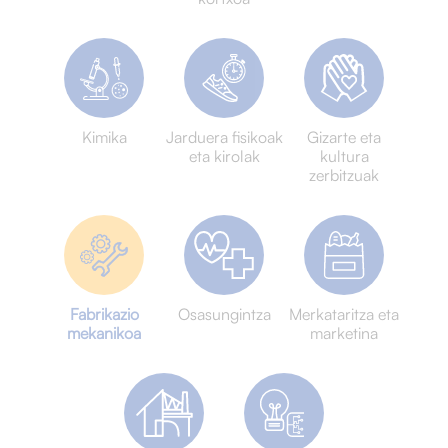
Kimika
Jarduera fisikoak
Gizarte eta
eta kirolak
kultura
zerbitzuak
Fabrikazio
Osasungintza
Merkataritza eta
mekanikoa
marketina