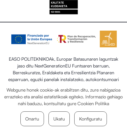
EASO POLITEKNIKOAk, Europar Batasunaren laguntzak
jaso ditu NextGenerationEU Funtsaren barruan,
Berreskuratze, Eraldaketa eta Erresilientzia Planaren
esparruan, eguzki panelak instalatzeko, autokontsumoari
eta biltegiratzeari lotutako programaren barruan energia
Webgune honek cookie-ak erabiltzen ditu, zure nabigazioa
berriztagarriekin, baita ere Trantsizio Ekologikorako eta
errazteko eta analisi estatistikoak egiteko. Informazio gehiago
Erronka Demografikorako Ministerioaren egoitza-
nahi baduzu, kontsultatu gure
Cookien Politika
sektorearen sistema termiko berriztagarriak ezartzea.
Onartu
Ukatu
Konfiguratu