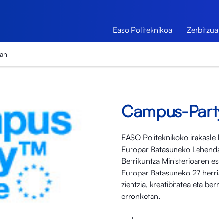
Easo Politeknikoa
Zerbitzua
ean
Campus-Part
EASO Politeknikoko irakasle
Europar Batasuneko Lehendaka
Berrikuntza Ministerioaren es
Europar Batasuneko 27 herria
zientzia, kreatibitatea eta be
erronketan.