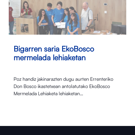
Bigarren saria EkoBosco
mermelada lehiaketan
Poz handiz jakinarazten dugu aurten Errenteriko
Don Bosco ikastetxean antolatutako EkoBosco
Mermelada Lehiaketa lehiaketan…