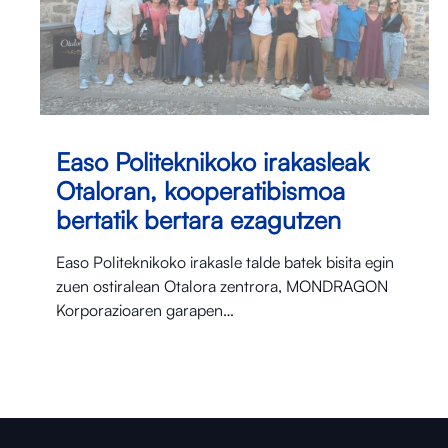
Easo Politeknikoko irakasleak
Otaloran, kooperatibismoa
bertatik bertara ezagutzen
Easo Politeknikoko irakasle talde batek bisita egin
zuen ostiralean Otalora⁠ zentrora, MONDRAGON
Korporazioaren garapen…