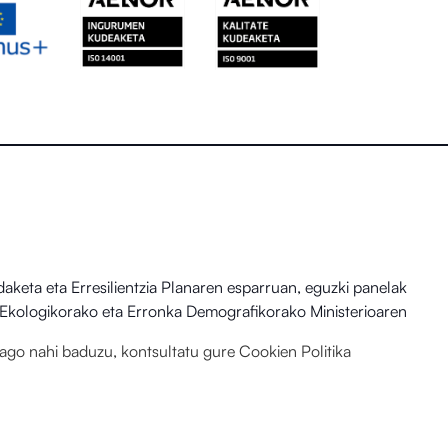
eta eta Erresilientzia Planaren esparruan, eguzki panelak
io Ekologikorako eta Erronka Demografikorako Ministerioaren
hiago nahi baduzu, kontsultatu gure
Cookien Politika