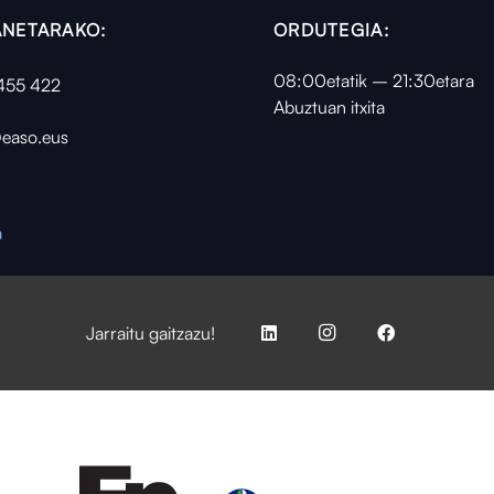
NETARAKO:
ORDUTEGIA:
08:00etatik – 21:30etara
455 422
Abuztuan itxita
easo.eus
a
Jarraitu gaitzazu!