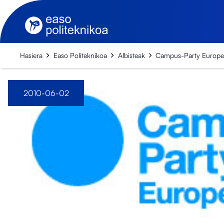
Hasiera
Easo Politeknikoa
Albisteak
Campus-Party Europ
2010-06-02