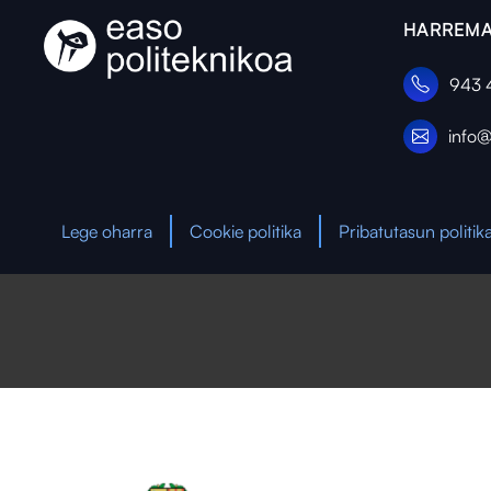
HARREMA
943 
info@
Lege oharra
Cookie politika
Pribatutasun politik