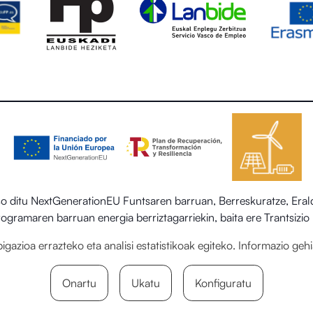
itu NextGenerationEU Funtsaren barruan, Berreskuratze, Eraldak
 programaren barruan energia berriztagarriekin, baita ere Trantsiz
egoitza-sektorearen sistema termiko berriztagarriak ezartzea.
gazioa errazteko eta analisi estatistikoak egiteko. Informazio ge
Onartu
Ukatu
Konfiguratu