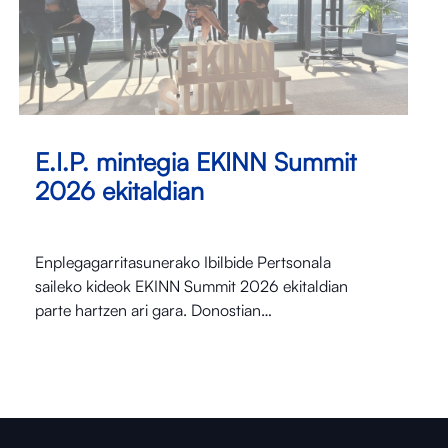
E.I.P. mintegia EKINN Summit
2026 ekitaldian
Enplegagarritasunerako Ibilbide Pertsonala
saileko kideok EKINN Summit 2026 ekitaldian
parte hartzen ari gara. Donostian…