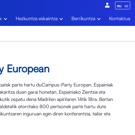
eu
es
k
Hezkuntza eskaintza
Berrikuntza
Kontaktua
y European
 batek parte hartu duCampus-Party Europan. Espainiak
ritza duen garai honetan, Espainiako Zientzia eta
kutik ospatu dena Madrilen apirilaren 14tik 18ra. Bertan
ldetatik etorritako 800 pertsonek parte hartu dute
rrikuntzaren inguruan egin diren konferentzia, tailer eta