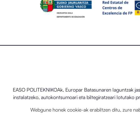
EASO POLITEKNIKOAk, Europar Batasunaren laguntzak jaso d
instalatzeko, autokontsumoari eta biltegiratzeari lotutako
Webgune honek cookie-ak erabiltzen ditu, zure nabi