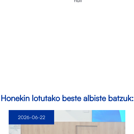
null
Honekin lotutako beste albiste batzuk:
2026-06-22