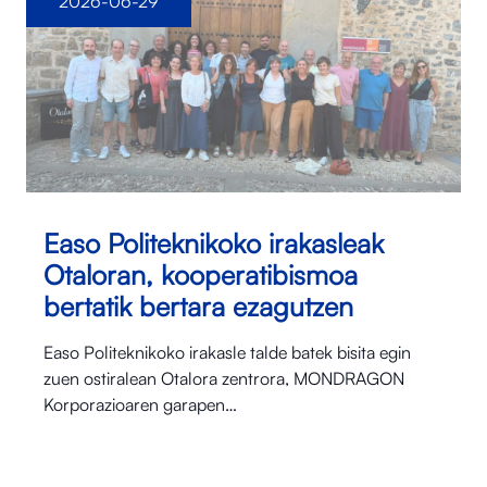
2026-06-29
Easo Politeknikoko irakasleak
Otaloran, kooperatibismoa
bertatik bertara ezagutzen
Easo Politeknikoko irakasle talde batek bisita egin
zuen ostiralean Otalora⁠ zentrora, MONDRAGON
Korporazioaren garapen…