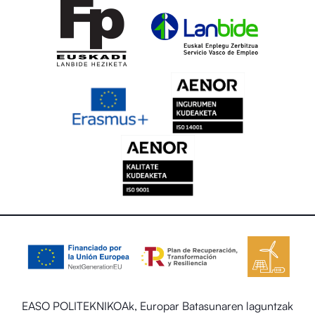
EASO POLITEKNIKOAk, Europar Batasunaren laguntzak