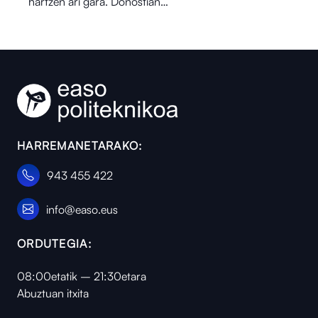
hartzen ari gara. Donostian…
HARREMANETARAKO:
943 455 422
info@easo.eus
ORDUTEGIA:
08:00etatik – 21:30etara
Abuztuan itxita