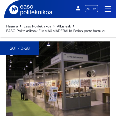
eu
es
Hasiera
Easo Politeknikoa
Albisteak
EASO Politeknikoak FIMMA&MADERALIA Ferian parte hartu du
2011-10-28