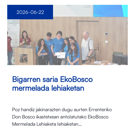
2026-06-22
Bigarren saria EkoBosco
mermelada lehiaketan
Poz handiz jakinarazten dugu aurten Errenteriko
Don Bosco ikastetxean antolatutako EkoBosco
Mermelada Lehiaketa lehiaketan…