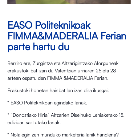
EASO Politeknikoak
FIMMA&MADERALIA Ferian
parte hartu du
Berriro ere, Zurgintza eta Altzarigintzako Alorguneak
erakustoki bat izan du Valentzian urriaren 25 eta 28
artean ospatu den FIMMA &MADERALIA Ferian.
Erakustoki honetan hainbat lan izan dira ikusgai:
* EASO Politeknikoan egindako lanak.
* “Donostiako Hiria” Altzarien Diseinuko Lehiaketako 15.
edizioan saritutako lanak.
* Nola egin zen munduko marketeria lanik handiena?