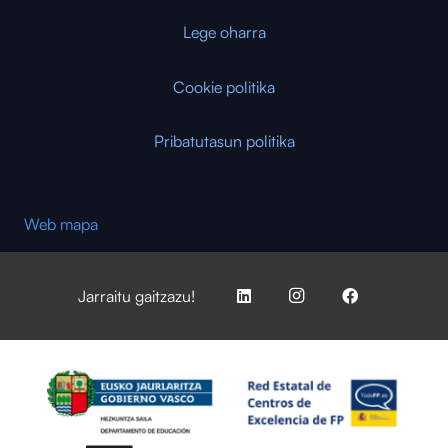
Lege oharra
Cookie politika
Pribatutasun politika
Web mapa
Jarraitu gaitzazu!