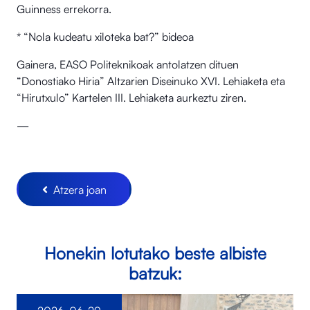
Guinness errekorra.
* “Nola kudeatu xiloteka bat?” bideoa
Gainera, EASO Politeknikoak antolatzen dituen
“Donostiako Hiria” Altzarien Diseinuko XVI. Lehiaketa eta
“Hirutxulo” Kartelen III. Lehiaketa aurkeztu ziren.
—
Atzera joan
Honekin lotutako beste albiste
batzuk: