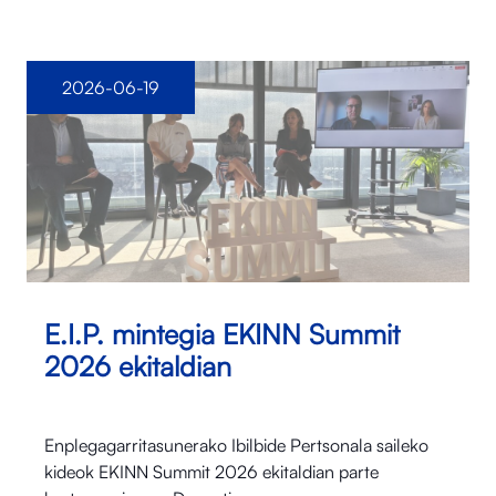
2026-06-19
E.I.P. mintegia EKINN Summit
2026 ekitaldian
Enplegagarritasunerako Ibilbide Pertsonala saileko
kideok EKINN Summit 2026 ekitaldian parte