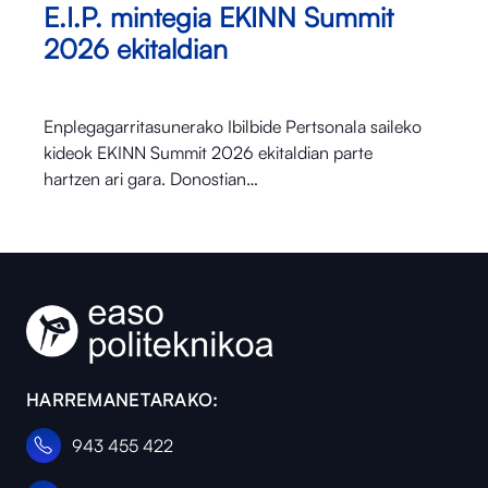
E.I.P. mintegia EKINN Summit
2026 ekitaldian
Enplegagarritasunerako Ibilbide Pertsonala saileko
kideok EKINN Summit 2026 ekitaldian parte
hartzen ari gara. Donostian…
HARREMANETARAKO:
943 455 422