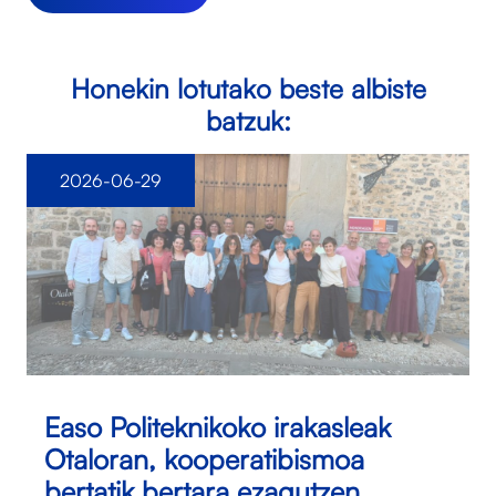
Honekin lotutako beste albiste
batzuk:
2026-06-29
Easo Politeknikoko irakasleak
Otaloran, kooperatibismoa
bertatik bertara ezagutzen