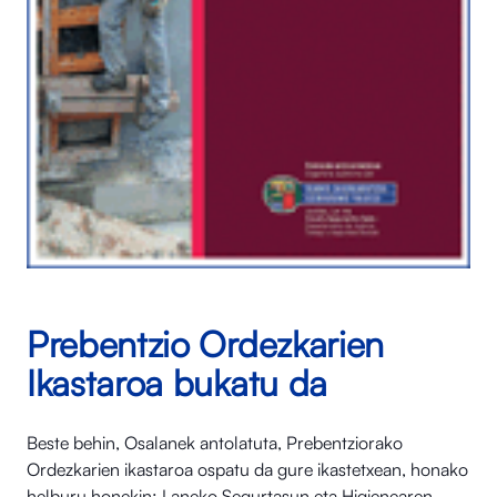
Prebentzio Ordezkarien
Ikastaroa bukatu da
Beste behin, Osalanek antolatuta, Prebentziorako
Ordezkarien ikastaroa ospatu da gure ikastetxean, honako
helburu honekin: Laneko Segurtasun eta Higienearen