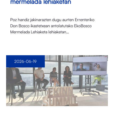
mermelada lehiaketan
Poz handiz jakinarazten dugu aurten Errenteriko
Don Bosco ikastetxean antolatutako EkoBosco
Mermelada Lehiaketa lehiaketan…
2026-06-19