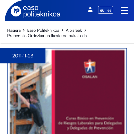
eu
es
Hasiera
Easo Politeknikoa
Albisteak
Prebentzio Ordezkarien Ikastaroa bukatu da
2011-11-23