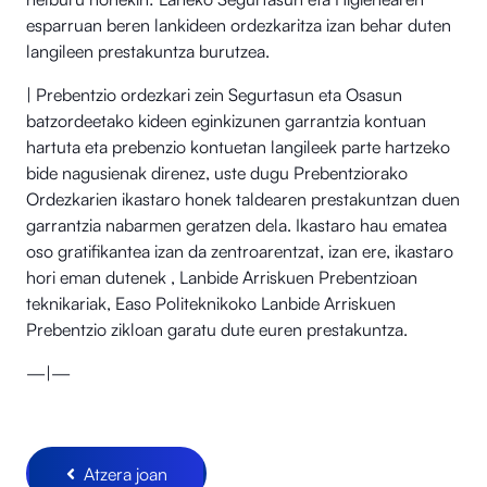
esparruan beren lankideen ordezkaritza izan behar duten
langileen prestakuntza burutzea.
| Prebentzio ordezkari zein Segurtasun eta Osasun
batzordeetako kideen eginkizunen garrantzia kontuan
hartuta eta prebenzio kontuetan langileek parte hartzeko
bide nagusienak direnez, uste dugu Prebentziorako
Ordezkarien ikastaro honek taldearen prestakuntzan duen
garrantzia nabarmen geratzen dela. Ikastaro hau ematea
oso gratifikantea izan da zentroarentzat, izan ere, ikastaro
hori eman dutenek , Lanbide Arriskuen Prebentzioan
teknikariak, Easo Politeknikoko Lanbide Arriskuen
Prebentzio zikloan garatu dute euren prestakuntza.
—|—
Atzera joan