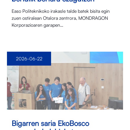
Easo Politeknikoko irakasle talde batek bisita egin
zuen ostiralean Otalora⁠ zentrora, MONDRAGON
Korporazioaren garapen…
2026-06-22
Bigarren saria EkoBosco