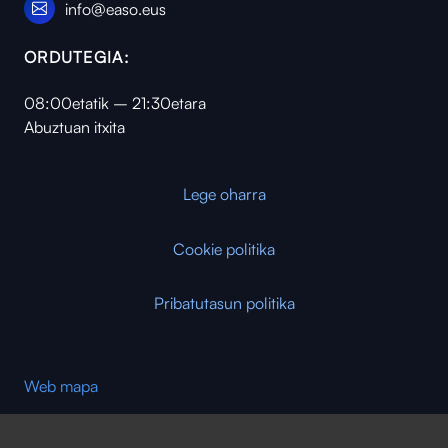
info@easo.eus
ORDUTEGIA:
08:00etatik – 21:30etara
Abuztuan itxita
Lege oharra
Cookie politika
Pribatutasun politika
Web mapa