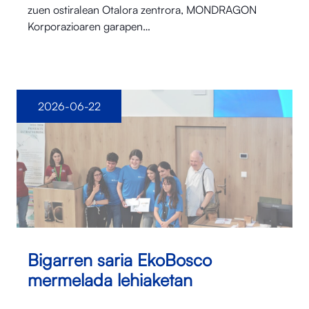
zuen ostiralean Otalora⁠ zentrora, MONDRAGON
Korporazioaren garapen…
2026-06-22
Bigarren saria EkoBosco
mermelada lehiaketan