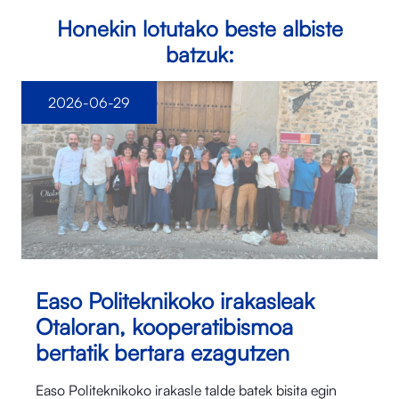
Honekin lotutako beste albiste
batzuk:
2026-06-29
Easo Politeknikoko irakasleak
Otaloran, kooperatibismoa
bertatik bertara ezagutzen
Easo Politeknikoko irakasle talde batek bisita egin