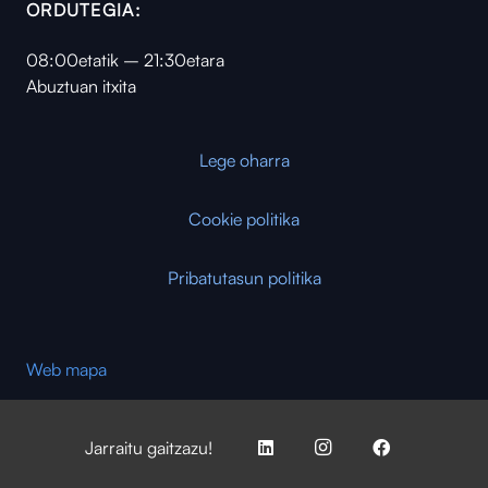
ORDUTEGIA:
08:00etatik – 21:30etara
Abuztuan itxita
Lege oharra
Cookie politika
Pribatutasun politika
Web mapa
Jarraitu gaitzazu!