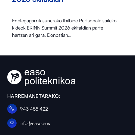
Enplegagarritasunerako Ibilbide Pertsonala saileko
kideok EKINN Summit 2026 ekitaldian parte
hartzen ari gara. Donostian…
HARREMANETARAKO:
943 455 422
info@easo.eus