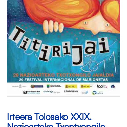
Irteera Tolosako XXIX.
Nazioarteko Txontxongilo