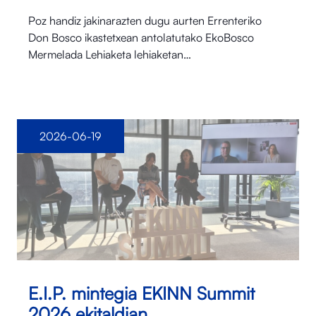
Poz handiz jakinarazten dugu aurten Errenteriko
Don Bosco ikastetxean antolatutako EkoBosco
Mermelada Lehiaketa lehiaketan…
2026-06-19
E.I.P. mintegia EKINN Summit
2026 ekitaldian