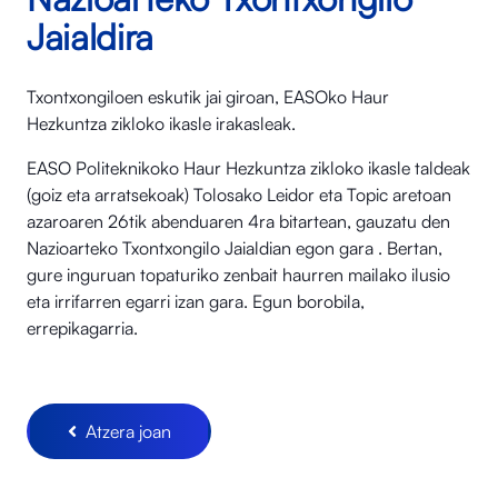
Jaialdira
Txontxongiloen eskutik jai giroan, EASOko Haur
Hezkuntza zikloko ikasle irakasleak.
EASO Politeknikoko Haur Hezkuntza zikloko ikasle taldeak
(goiz eta arratsekoak) Tolosako Leidor eta Topic aretoan
azaroaren 26tik abenduaren 4ra bitartean, gauzatu den
Nazioarteko Txontxongilo Jaialdian egon gara . Bertan,
gure inguruan topaturiko zenbait haurren mailako ilusio
eta irrifarren egarri izan gara. Egun borobila,
errepikagarria.
Atzera joan