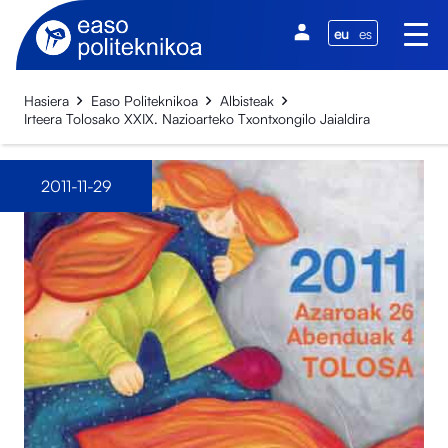
eu
es
Hasiera
Easo Politeknikoa
Albisteak
Irteera Tolosako XXIX. Nazioarteko Txontxongilo Jaialdira
2011-11-29