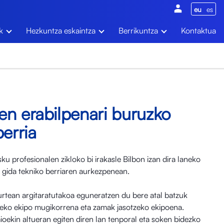
eu
es
k
Hezkuntza eskaintza
Berrikuntza
Kontaktua
en erabilpenari buruzko
berria
u profesionalen zikloko bi irakasle Bilbon izan dira laneko
 gida tekniko berriaren aurkezpenean.
rtean argitaratutakoa eguneratzen du bere atal batzuk
aneko ekipo mugikorrena eta zamak jasotzeko ekipoena.
mioekin altueran egiten diren lan tenporal eta soken bidezko