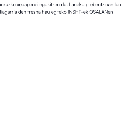
 buruzko xedapenei egokitzen du. Laneko prebentzioan lan
aliagarria den tresna hau egiteko INSHT-ek OSALANen