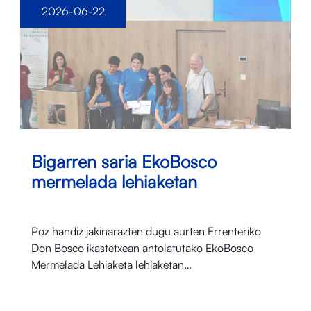
2026-06-22
Bigarren saria EkoBosco
mermelada lehiaketan
Poz handiz jakinarazten dugu aurten Errenteriko
Don Bosco ikastetxean antolatutako EkoBosco
Mermelada Lehiaketa lehiaketan…