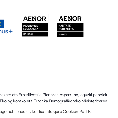
eta eta Erresilientzia Planaren esparruan, eguzki panelak
io Ekologikorako eta Erronka Demografikorako Ministerioaren
hiago nahi baduzu, kontsultatu gure
Cookien Politika