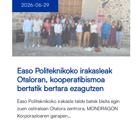
2026-06-29
Easo Politeknikoko irakasleak
Otaloran, kooperatibismoa
bertatik bertara ezagutzen
Easo Politeknikoko irakasle talde batek bisita egin
zuen ostiralean Otalora⁠ zentrora, MONDRAGON
Korporazioaren garapen…