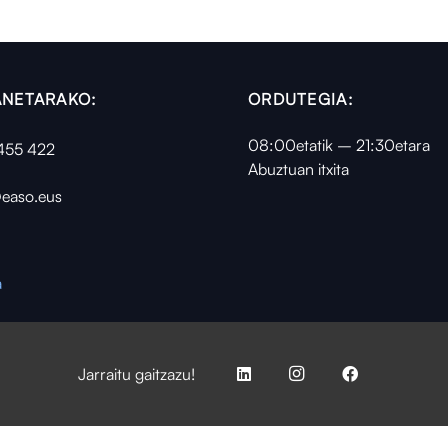
NETARAKO:
ORDUTEGIA:
08:00etatik – 21:30etara
455 422
Abuztuan itxita
easo.eus
a
Jarraitu gaitzazu!