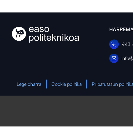
HARREMA
943 
info@
Lege oharra
Cookie politika
Pribatutasun politik