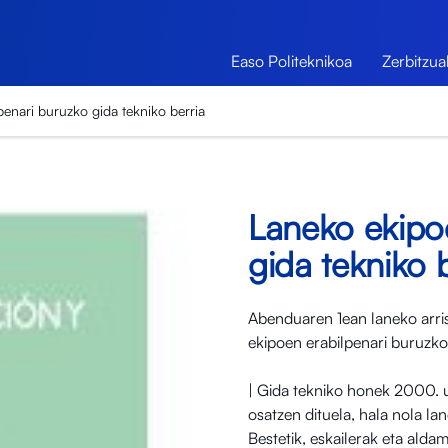
Easo Politeknikoa
Zerbitzua
penari buruzko gida tekniko berria
Laneko ekipo
gida tekniko 
Abenduaren 1ean laneko arrisk
ekipoen erabilpenari buruzko
| Gida tekniko honek 2000. u
osatzen dituela, hala nola l
Bestetik, eskailerak eta alda