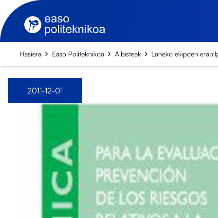
Hasiera
Easo Politeknikoa
Albisteak
Laneko ekipoen erabil
2011-12-01