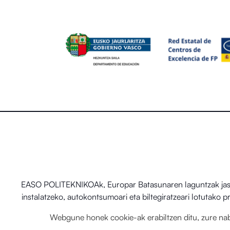
EASO POLITEKNIKOAk, Europar Batasunaren laguntzak jaso d
instalatzeko, autokontsumoari eta biltegiratzeari lotutako
Webgune honek cookie-ak erabiltzen ditu, zure nabi