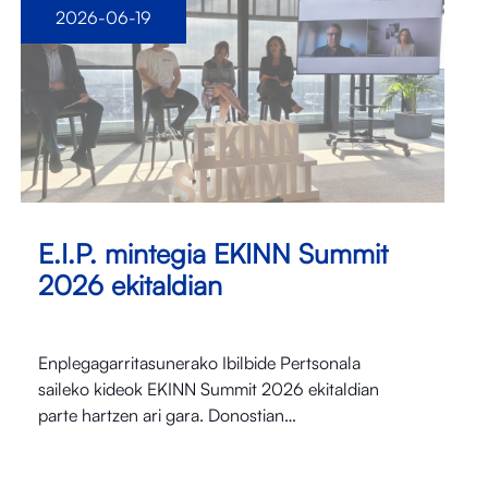
2026-06-19
E.I.P. mintegia EKINN Summit
2026 ekitaldian
Enplegagarritasunerako Ibilbide Pertsonala
saileko kideok EKINN Summit 2026 ekitaldian
parte hartzen ari gara. Donostian…