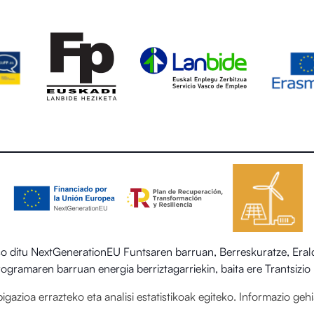
itu NextGenerationEU Funtsaren barruan, Berreskuratze, Eraldak
 programaren barruan energia berriztagarriekin, baita ere Trantsiz
egoitza-sektorearen sistema termiko berriztagarriak ezartzea.
gazioa errazteko eta analisi estatistikoak egiteko. Informazio ge