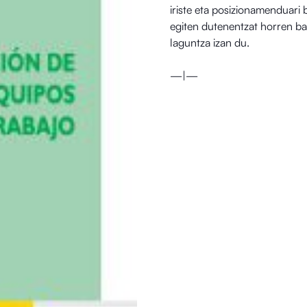
iriste eta posizionamenduari
egiten dutenentzat horren b
laguntza izan du.
—|—