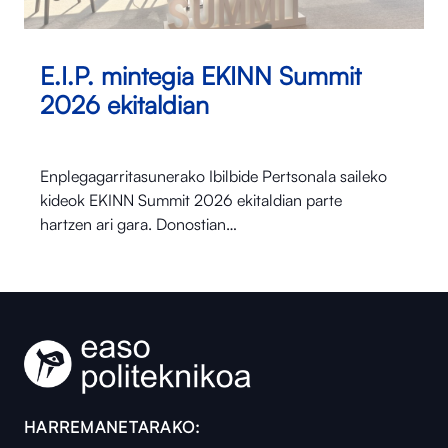
E.I.P. mintegia EKINN Summit
2026 ekitaldian
Enplegagarritasunerako Ibilbide Pertsonala saileko
kideok EKINN Summit 2026 ekitaldian parte
hartzen ari gara. Donostian…
HARREMANETARAKO: