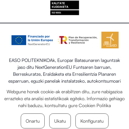
EASO POLITEKNIKOAk, Europar Batasunaren laguntzak
jaso ditu NextGenerationEU Funtsaren barruan,
Berreskuratze, Eraldaketa eta Erresilientzia Planaren
esparruan, eguzki panelak instalatzeko, autokontsumoari
eta biltegiratzeari lotutako programaren barruan energia
Webgune honek cookie-ak erabiltzen ditu, zure nabigazioa
berriztagarriekin, baita ere Trantsizio Ekologikorako eta
errazteko eta analisi estatistikoak egiteko. Informazio gehiago
Erronka Demografikorako Ministerioaren egoitza-
nahi baduzu, kontsultatu gure
Cookien Politika
sektorearen sistema termiko berriztagarriak ezartzea.
Onartu
Ukatu
Konfiguratu