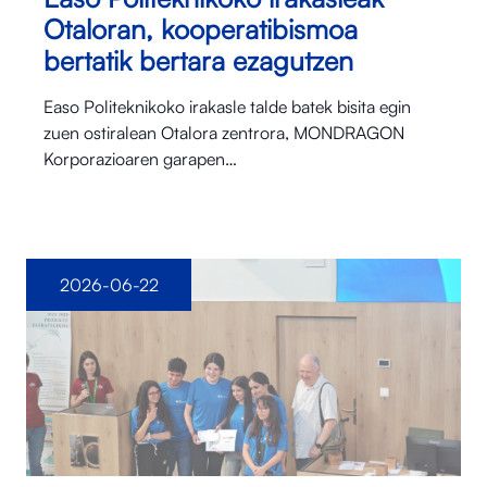
Otaloran, kooperatibismoa
bertatik bertara ezagutzen
Easo Politeknikoko irakasle talde batek bisita egin
zuen ostiralean Otalora⁠ zentrora, MONDRAGON
Korporazioaren garapen…
2026-06-22