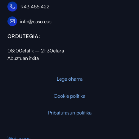
943 455 422
info@easo.eus
ORDUTEGIA:
08:00etatik – 21:30etara
Abuztuan itxita
Lege oharra
Cookie politika
Pribatutasun politika
Web mapa