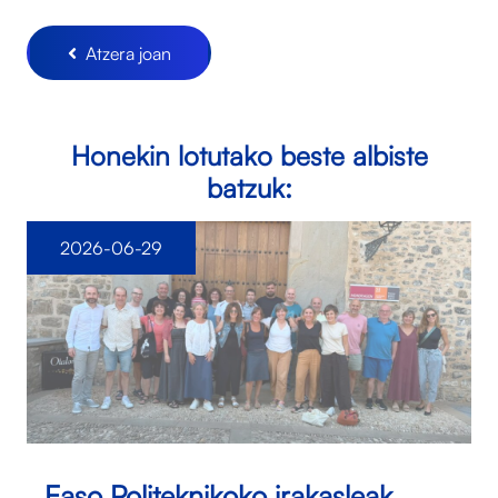
Atzera joan
Honekin lotutako beste albiste
batzuk:
2026-06-29
Easo Politeknikoko irakasleak