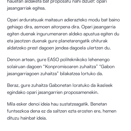
hauetan aldaketa bat proposatu nahi dizuet: opari
jasangarriak egitea.
Opari arduratsuak maitasun adierazteko modu bat baino
gehiago dira, asmoen aitorpena dira. Opari jasangarria
egiten duenak ingurumenaren aldeko apustua egiten du
eta jasotzen duenak gure planetarengatik ohiturak
aldatzeko prest dagoen jendea dagoela ulertzen du.
Denon artean, gure EASO politeknikoko lehenengo
solairuan dagoen “Konpromisoaren zuhaitza” “Gabon
jasangarriagoen zuhaitza” bilakatzea lortuko da.
Beraz, gure zuhaitza Gabonetan loratuko da ikasleek
egindako opari jasangarrien proposamenekin.
Mila esker denoi ideia hau sustatzeagatik. Benetan
funtsezkoa dena ez da saltzen ezta erosten ere, hemen
dituzu hainbat ideia.