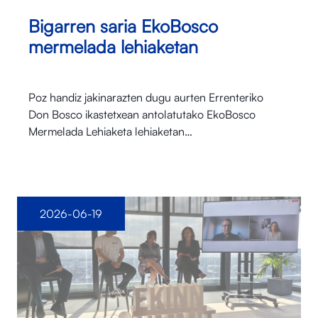
Bigarren saria EkoBosco
mermelada lehiaketan
Poz handiz jakinarazten dugu aurten Errenteriko
Don Bosco ikastetxean antolatutako EkoBosco
Mermelada Lehiaketa lehiaketan…
2026-06-19