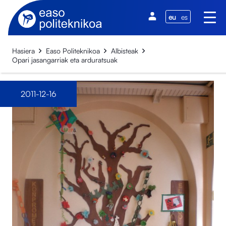
eu
es
Hasiera
Easo Politeknikoa
Albisteak
Opari jasangarriak eta arduratsuak
2011-12-16