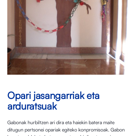
Opari jasangarriak eta
arduratsuak
Gabonak hurbiltzen ari dira eta haiekin batera maite
ditugun pertsonei opariak egiteko konpromisoak. Gabon