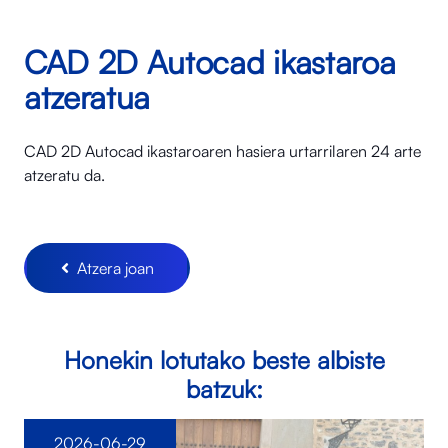
CAD 2D Autocad ikastaroa
atzeratua
CAD 2D Autocad ikastaroaren hasiera urtarrilaren 24 arte
atzeratu da.
Atzera joan
Honekin lotutako beste albiste
batzuk:
2026-06-29