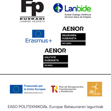
EASO POLITEKNIKOAk, Europar Batasunaren laguntzak