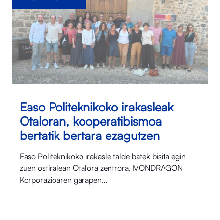
Easo Politeknikoko irakasleak
Otaloran, kooperatibismoa
bertatik bertara ezagutzen
Easo Politeknikoko irakasle talde batek bisita egin
zuen ostiralean Otalora⁠ zentrora, MONDRAGON
Korporazioaren garapen…