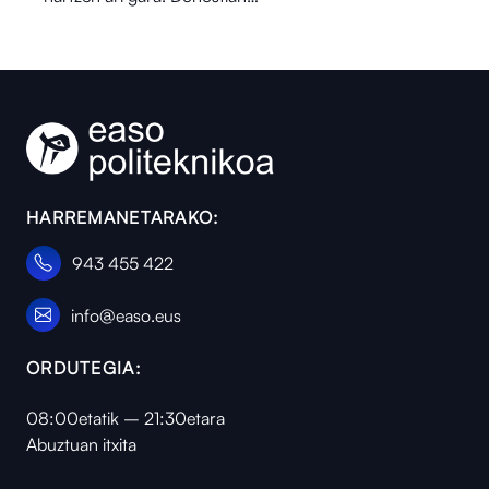
HARREMANETARAKO:
943 455 422
info@easo.eus
ORDUTEGIA:
08:00etatik – 21:30etara
Abuztuan itxita