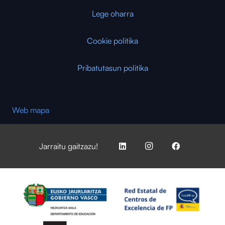
Lege oharra
Cookie politika
Pribatutasun politika
Web mapa
Jarraitu gaitzazu!