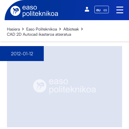
eu
es
Hasiera
Easo Politeknikoa
Albisteak
CAD 2D Autocad ikastaroa atzeratua
2012-01-12