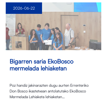
2026-06-22
Bigarren saria EkoBosco
mermelada lehiaketan
Poz handiz jakinarazten dugu aurten Errenteriko
Don Bosco ikastetxean antolatutako EkoBosco
Mermelada Lehiaketa lehiaketan…