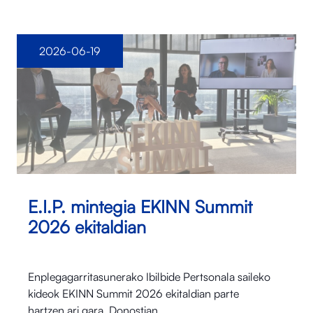
2026-06-19
E.I.P. mintegia EKINN Summit
2026 ekitaldian
Enplegagarritasunerako Ibilbide Pertsonala saileko
kideok EKINN Summit 2026 ekitaldian parte
hartzen ari gara. Donostian…