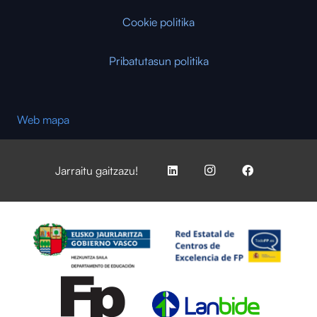
Cookie politika
Pribatutasun politika
Web mapa
Jarraitu gaitzazu!