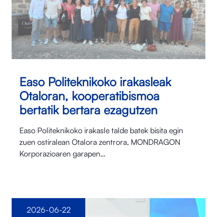
Easo Politeknikoko irakasleak
Otaloran, kooperatibismoa
bertatik bertara ezagutzen
Easo Politeknikoko irakasle talde batek bisita egin
zuen ostiralean Otalora⁠ zentrora, MONDRAGON
Korporazioaren garapen…
2026-06-22