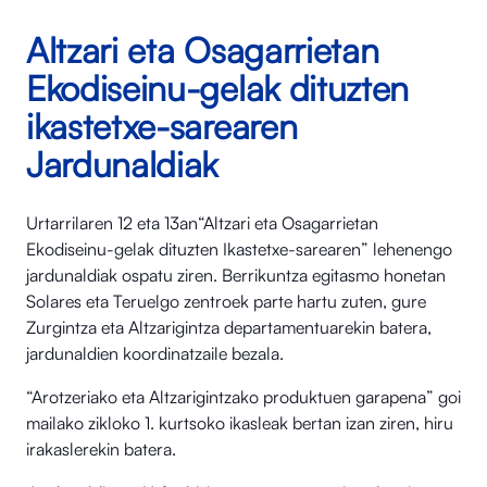
Altzari eta Osagarrietan
Ekodiseinu-gelak dituzten
ikastetxe-sarearen
Jardunaldiak
Urtarrilaren 12 eta 13an“Altzari eta Osagarrietan
Ekodiseinu-gelak dituzten Ikastetxe-sarearen” lehenengo
jardunaldiak ospatu ziren. Berrikuntza egitasmo honetan
Solares eta Teruelgo zentroek parte hartu zuten, gure
Zurgintza eta Altzarigintza departamentuarekin batera,
jardunaldien koordinatzaile bezala.
“Arotzeriako eta Altzarigintzako produktuen garapena” goi
mailako zikloko 1. kurtsoko ikasleak bertan izan ziren, hiru
irakaslerekin batera.