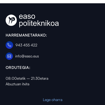
HARREMANETARAKO:
943 455 422
info@easo.eus
ORDUTEGIA:
08:00etatik – 21:30etara
Abuztuan itxita
Lege oharra