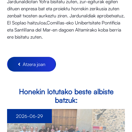
Jardunaldiotan Yofra bisitatu zuten, zur-egiturak egiten
dituen enpresa bat eta proiektu horrekin zerikusia zuten
zenbait txosten aurkeztu ziren. Jardunaldiak aprobetxatuz,
El Soplao haitzuloa,Comillas-eko Unibertsitate Pontificia
eta Santillana del Mar-en dagoen Altamirako koba berria
ere bisitatu zuten.
Atzera joan
Honekin lotutako beste albiste
batzuk:
2026-06-29