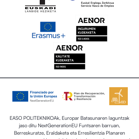
EASO POLITEKNIKOAk, Europar Batasunaren laguntzak
jaso ditu NextGenerationEU Funtsaren barruan,
Berreskuratze, Eraldaketa eta Erresilientzia Planaren