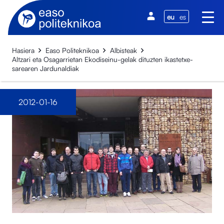
eu
es
Hasiera
Easo Politeknikoa
Albisteak
Altzari eta Osagarrietan Ekodiseinu-gelak dituzten ikastetxe-
sarearen Jardunaldiak
2012-01-16