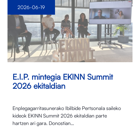
2026-06-19
E.I.P. mintegia EKINN Summit
2026 ekitaldian
Enplegagarritasunerako Ibilbide Pertsonala saileko
kideok EKINN Summit 2026 ekitaldian parte
hartzen ari gara. Donostian…