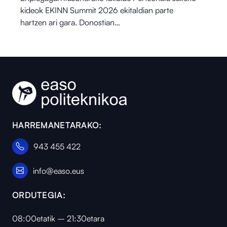
kideok EKINN Summit 2026 ekitaldian parte
hartzen ari gara. Donostian…
HARREMANETARAKO:
943 455 422
info@easo.eus
ORDUTEGIA:
08:00etatik – 21:30etara