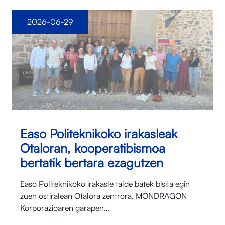
2026-06-29
Easo Politeknikoko irakasleak
Otaloran, kooperatibismoa
bertatik bertara ezagutzen
Easo Politeknikoko irakasle talde batek bisita egin
zuen ostiralean Otalora⁠ zentrora, MONDRAGON
Korporazioaren garapen…