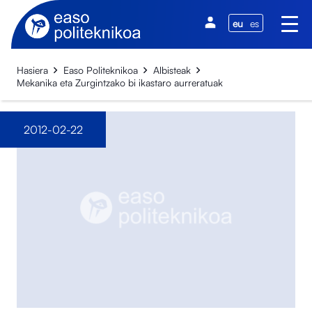
eu
es
Hasiera
Easo Politeknikoa
Albisteak
Mekanika eta Zurgintzako bi ikastaro aurreratuak
2012-02-22