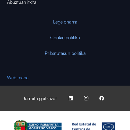
Abuztuan itxita
Lege oharra
Cookie politika
Pribatutasun politika
Web mapa
Jarraitu gaitzazu!