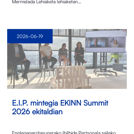
Mermelada Lehiaketa lehiaketan…
2026-06-19
E.I.P. mintegia EKINN Summit
2026 ekitaldian
Enplegagarritasunerako Ibilbide Pertsonala saileko