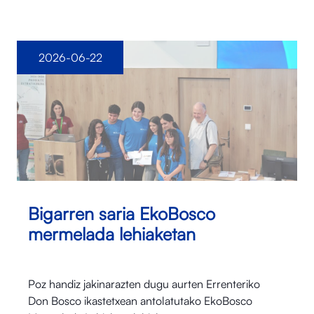
2026-06-22
Bigarren saria EkoBosco
mermelada lehiaketan
Poz handiz jakinarazten dugu aurten Errenteriko
Don Bosco ikastetxean antolatutako EkoBosco