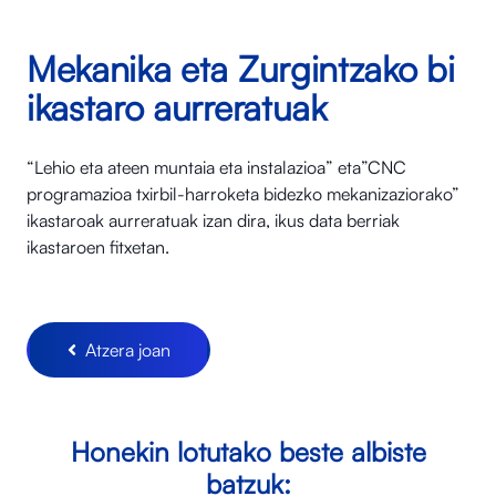
Mekanika eta Zurgintzako bi
ikastaro aurreratuak
“Lehio eta ateen muntaia eta instalazioa” eta”CNC
programazioa txirbil-harroketa bidezko mekanizaziorako”
ikastaroak aurreratuak izan dira, ikus data berriak
ikastaroen fitxetan.
Atzera joan
Honekin lotutako beste albiste
batzuk: