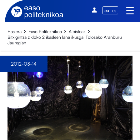
eu
es
Hasiera
Easo Politeknikoa
Albisteak
Bitxigintza zikloko 2 ikasleen lana ikusgai Tolosako Aranburu
Jauregian
2012-03-14