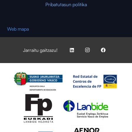
Pribatutasun politika
Web mapa
Jarraitu gaitzazu!