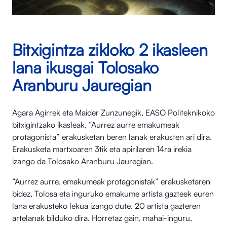
Bitxigintza zikloko 2 ikasleen
lana ikusgai Tolosako
Aranburu Jauregian
Agara Agirrek eta Maider Zunzunegik, EASO Politeknikoko
bitxigintzako ikasleak, “Aurrez aurre emakumeak
protagonista” erakusketan beren lanak erakusten ari dira.
Erakusketa martxoaren 3tik eta apirilaren 14ra irekia
izango da Tolosako Aranburu Jauregian.
“Aurrez aurre, emakumeak protagonistak” erakusketaren
bidez, Tolosa eta inguruko emakume artista gazteek euren
lana erakusteko lekua izango dute. 20 artista gazteren
artelanak bilduko dira. Horretaz gain, mahai-inguru,