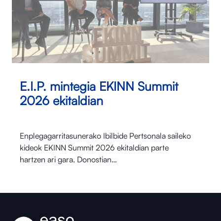
E.I.P. mintegia EKINN Summit
2026 ekitaldian
Enplegagarritasunerako Ibilbide Pertsonala saileko
kideok EKINN Summit 2026 ekitaldian parte
hartzen ari gara. Donostian…