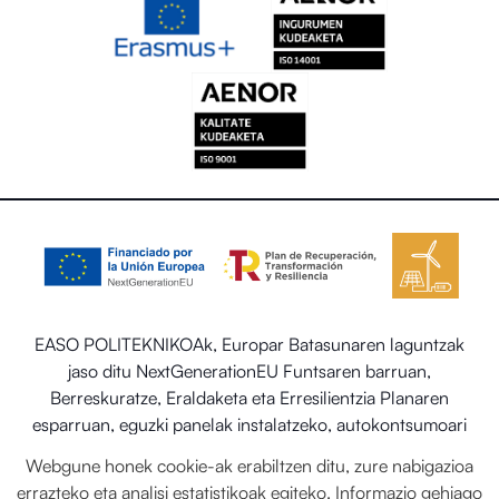
EASO POLITEKNIKOAk, Europar Batasunaren laguntzak
jaso ditu NextGenerationEU Funtsaren barruan,
Berreskuratze, Eraldaketa eta Erresilientzia Planaren
esparruan, eguzki panelak instalatzeko, autokontsumoari
eta biltegiratzeari lotutako programaren barruan energia
Webgune honek cookie-ak erabiltzen ditu, zure nabigazioa
berriztagarriekin, baita ere Trantsizio Ekologikorako eta
errazteko eta analisi estatistikoak egiteko. Informazio gehiago