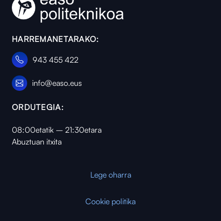
HARREMANETARAKO:
943 455 422
info@easo.eus
ORDUTEGIA:
08:00etatik – 21:30etara
Abuztuan itxita
Lege oharra
Cookie politika