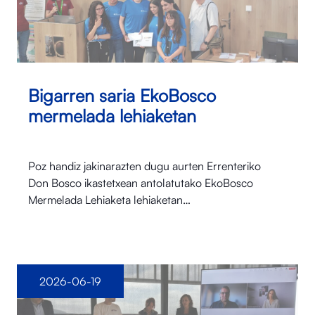
Bigarren saria EkoBosco
mermelada lehiaketan
Poz handiz jakinarazten dugu aurten Errenteriko
Don Bosco ikastetxean antolatutako EkoBosco
Mermelada Lehiaketa lehiaketan…
2026-06-19