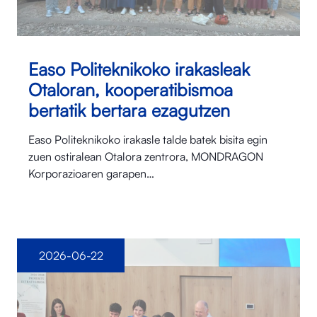
Easo Politeknikoko irakasleak
Otaloran, kooperatibismoa
bertatik bertara ezagutzen
Easo Politeknikoko irakasle talde batek bisita egin
zuen ostiralean Otalora⁠ zentrora, MONDRAGON
Korporazioaren garapen…
2026-06-22