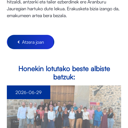
hitzaldi, antzerki eta tailer ezberdinek ere Aranburu
Jauregian hartuko dute lekua. Erakusketa bizia izango da,
emakumeen artea bera bezala.
Atzera joan
Honekin lotutako beste albiste
batzuk:
2026-06-29